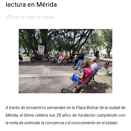
lectura en Mérida
Fundacite Mérida dicta taller gratuito de electrónica b
junio 18, 2026
Cultura
INN-Mérida celebró el Lacto grado para promover el ini
Impulsan plan estratégico de seguridad ciudadana 2027
Mérida impulsa desarrollo económico con taller de ma
Fomficc consolida alianzas e impulsa la economía com
Niños de Estudiantes de Mérida sembraron 110 árboles
Corposalud y Secretaría Social fortalecen la atención e
Inicia el plan vacacional Venezuela Renace en el sector
A través de encuentros semanales en la Plaza Bolívar de la ciudad de
Entregan planta eléctrica para fortalecer la atención sa
Mérida, el Ibime celebra sus 28 años de fundación cumpliendo con
la meta de estimular la conciencia y el conocimiento en el estado
Expertos inspeccionan espacios del OAN para la instal