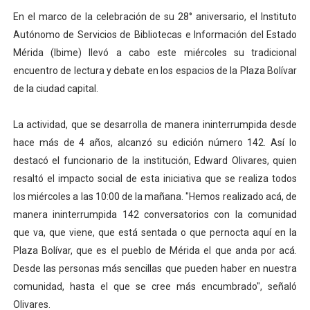
En el marco de la celebración de su 28° aniversario, el Instituto
Dictan MasterClass en el marco del Encuentro LAGO Ve
Autónomo de Servicios de Bibliotecas e Información del Estado
Campo Elías avanza con plan de asfaltado
Mérida (Ibime) llevó a cabo este miércoles su tradicional
encuentro de lectura y debate en los espacios de la Plaza Bolívar
Encuentro estadal fortalece la coordinación de polític
de la ciudad capital.
Gobernador Arnaldo Sánchez apadrina a más de 993 nu
La actividad, que se desarrolla de manera ininterrumpida desde
Plan Quirúrgico Regional llega a Pueblo Llano con la ac
hace más de 4 años, alcanzó su edición número 142. Así lo
destacó el funcionario de la institución, Edward Olivares, quien
resaltó el impacto social de esta iniciativa que se realiza todos
los miércoles a las 10:00 de la mañana. "Hemos realizado acá, de
manera ininterrumpida 142 conversatorios con la comunidad
que va, que viene, que está sentada o que pernocta aquí en la
Plaza Bolívar, que es el pueblo de Mérida el que anda por acá.
Desde las personas más sencillas que pueden haber en nuestra
comunidad, hasta el que se cree más encumbrado", señaló
Olivares.