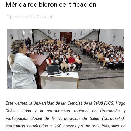
Mérida recibieron certificación
Iaanem graduó a bebés de Mérida en jornada de lactan
junio 13, 2026
Salud
Iahula pone en marcha protocolo de triaje psicosocial 
Arranca en Rivas Dávila el Plan de Renovación de Voce
Alcalde Nelson Álvarez llevó jornada recreativa a la pa
CorpoMérida continúa con ciclos de formación
Fundacite culmina primera etapa de su Plan Vacacional
Nevado Gas optimiza servicio residencial en la Urbani
Balance semestral impulsa inclusión y atención a pers
Este viernes, la Universidad de las Ciencias de la Salud (UCS) Hugo
Chávez Frías y la coordinación regional de Promoción y
Plan Vacacional Comunitario “Ríe 2026” recorre las pa
Participación Social de la Corporación de Salud (Corposalud)
Alcaldía del Municipio Libertador realizó una jornada s
entregaron certificados a 160 nuevos promotores integrales de