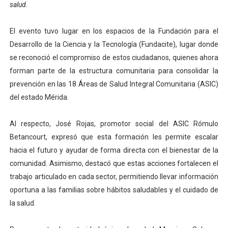
salud.
Fundacite Mérida dicta taller gratuito de electrónica b
El evento tuvo lugar en los espacios de la Fundación para el
INN-Mérida celebró el Lacto grado para promover el ini
Desarrollo de la Ciencia y la Tecnología (Fundacite), lugar donde
se reconoció el compromiso de estos ciudadanos, quienes ahora
Impulsan plan estratégico de seguridad ciudadana 2027
forman parte de la estructura comunitaria para consolidar la
Jornada social benefició a 250 familias en Los Guarima
prevención en las 18 Áreas de Salud Integral Comunitaria (ASIC)
del estado Mérida.
Gobernador Arnaldo Sánchez promueve ahorro energé
Al respecto, José Rojas, promotor social del ASIC Rómulo
Betancourt, expresó que esta formación les permite escalar
hacia el futuro y ayudar de forma directa con el bienestar de la
comunidad. Asimismo, destacó que estas acciones fortalecen el
trabajo articulado en cada sector, permitiendo llevar información
oportuna a las familias sobre hábitos saludables y el cuidado de
la salud.