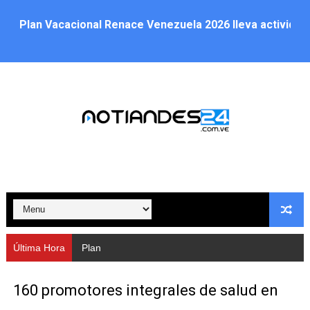
Plan Vacacional Renace Venezuela 2026 lleva activida
Plan de alumbrado público sustituye progresivamente m
Cuerpos de Seguridad activaron operativos nocturnos p
​Gobierno Bolivariano avanza en la instalación de nuev
Gobernación de Mérida despliega plan de atención integ
Alcaldía de Libertador impulsa el Plan Ofensiva Comuna
Cidata y el Observatorio Astronómico Nacional de Bras
Concejo Municipal de Zea celebra distinción de "Muni
Última Hora
Plan de alumbrado público sustituy
CIEPROL-ULA distingue al municipio Zea como "Munici
160 promotores integrales de salud en
Plan Quirúrgico Regional llega a Pueblo Llano con la ac