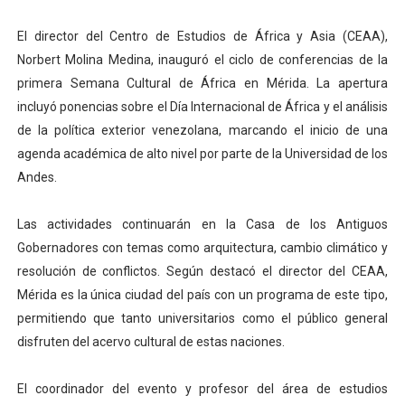
Fundecem inició con éxito el taller vacacional de origa
El director del Centro de Estudios de África y Asia (CEAA),
Norbert Molina Medina, inauguró el ciclo de conferencias de la
El Lactario del Iahula celebra la Semana Mundial de la 
primera Semana Cultural de África en Mérida. La apertura
incluyó ponencias sobre el Día Internacional de África y el análisis
Plan Vacacional "Venezuela Ríe 2026" brinda recreación 
de la política exterior venezolana, marcando el inicio de una
Inicia el plan vacacional Venezuela Renace en el sector
agenda académica de alto nivel por parte de la Universidad de los
Andes.
Entregan planta eléctrica para fortalecer la atención sa
Las actividades continuarán en la Casa de los Antiguos
Gobernadores con temas como arquitectura, cambio climático y
resolución de conflictos. Según destacó el director del CEAA,
Mérida es la única ciudad del país con un programa de este tipo,
permitiendo que tanto universitarios como el público general
disfruten del acervo cultural de estas naciones.
El coordinador del evento y profesor del área de estudios