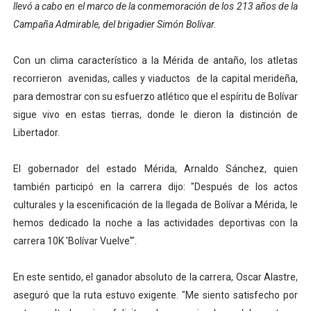
llevó a cabo en el marco de la conmemoración de los 213 años de la
Dictan MasterClass en el marco del Encuentro LAGO Ve
Campaña Admirable, del brigadier Simón Bolívar.
Campo Elías avanza con plan de asfaltado
Con un clima característico a la Mérida de antaño, los atletas
recorrieron avenidas, calles y viaductos de la capital merideña,
Encuentro estadal fortalece la coordinación de polític
para demostrar con su esfuerzo atlético que el espíritu de Bolívar
Gobernador Arnaldo Sánchez apadrina a más de 993 nu
sigue vivo en estas tierras, donde le dieron la distinción de
Libertador.
Plan Quirúrgico Regional llega a Pueblo Llano con la ac
El gobernador del estado Mérida, Arnaldo Sánchez, quien
también participó en la carrera dijo: "Después de los actos
culturales y la escenificación de la llegada de Bolívar a Mérida, le
hemos dedicado la noche a las actividades deportivas con la
carrera 10K 'Bolívar Vuelve'".
En este sentido, el ganador absoluto de la carrera, Oscar Alastre,
aseguró que la ruta estuvo exigente. "Me siento satisfecho por