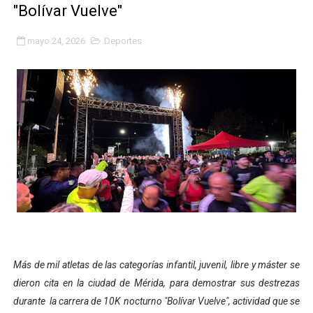
"Bolívar Vuelve"
Fundacite Mérida dicta taller gratuito de electrónica b
mayo 24, 2026
Deportes
INN-Mérida celebró el Lacto grado para promover el ini
Impulsan plan estratégico de seguridad ciudadana 2027
Mérida impulsa desarrollo económico con taller de ma
Fomficc consolida alianzas e impulsa la economía com
Niños de Estudiantes de Mérida sembraron 110 árboles
Corposalud y Secretaría Social fortalecen la atención e
Inicia el plan vacacional Venezuela Renace en el sector
Más de mil atletas de las categorías infantil, juvenil, libre y máster se
Entregan planta eléctrica para fortalecer la atención sa
dieron cita en la ciudad de Mérida, para demostrar sus destrezas
Expertos inspeccionan espacios del OAN para la instal
durante la carrera de 10K nocturno "Bolívar Vuelve", actividad que se