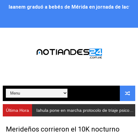
Iaanem graduó a bebés de Mérida en jornada de lactan
Iahula pone en marcha protocolo de triaje psicosocial 
Arranca en Rivas Dávila el Plan de Renovación de Voce
Alcalde Nelson Álvarez llevó jornada recreativa a la pa
CorpoMérida continúa con ciclos de formación
Fundacite culmina primera etapa de su Plan Vacacional
Nevado Gas optimiza servicio residencial en la Urbani
Balance semestral impulsa inclusión y atención a pers
Última Hora
Iahula pone en marcha protocolo de triaje psicosocial para atender a rescatistas
Plan Vacacional Comunitario “Ríe 2026” recorre las pa
Merideños corrieron el 10K nocturno
Alcaldía del Municipio Libertador realizó una jornada s