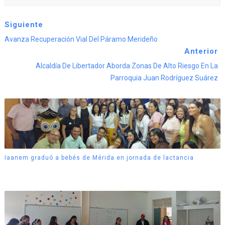
Siguiente
Avanza Recuperación Vial Del Páramo Merideño
Anterior
Alcaldía De Libertador Aborda Zonas De Alto Riesgo En La
Parroquia Juan Rodríguez Suárez
Iaanem graduó a bebés de Mérida en jornada de lactancia