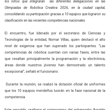
los niños que integrarán las diferentes delegaciones en las
Dictan MasterClass en el marco del Encuentro LAGO Ve
Olimpiadas de Robótica Creativa 2026, en la ciudad capital,
consolidando su participación gracias a 10 equipos que lograron su
Campo Elías avanza con plan de asfaltado
clasificación en las recientes competencias nacionales.
Encuentro estadal fortalece la coordinación de polític
El encuentro, fue liderado por el secretario de Ciencias y
Gobernador Arnaldo Sánchez apadrina a más de 993 nu
Tecnologías de la entidad, Nomar Villas, quien destacó el alto
nivel de exigencia que han superado los participantes. "Las
Plan Quirúrgico Regional llega a Pueblo Llano con la ac
competencias de robótica cuentan con varias fases, entre las
que resaltan principalmente la programación y la electrónica,
áreas donde nuestros jóvenes han demostrado un talento
excepcional", señaló el funcionario.
Durante la reunión, se realizó la dotación oficial de uniformes
que los 10 equipos merideños lucirán en la fase nacional de la
competencia.
Este respaldo, reafirma el compromiso del gobernador Arnaldo