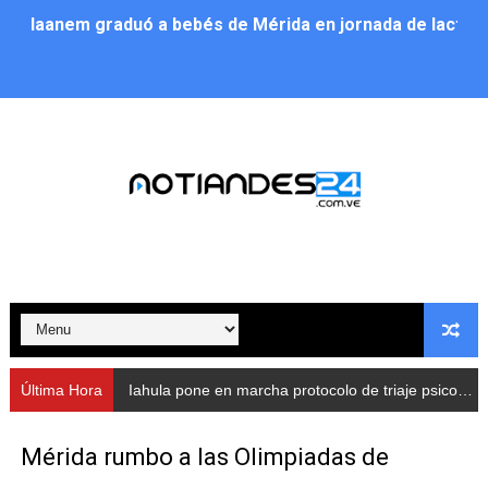
Iaanem graduó a bebés de Mérida en jornada de lactan
Iahula pone en marcha protocolo de triaje psicosocial 
Arranca en Rivas Dávila el Plan de Renovación de Voce
Alcalde Nelson Álvarez llevó jornada recreativa a la pa
CorpoMérida continúa con ciclos de formación
Fundacite culmina primera etapa de su Plan Vacacional
Nevado Gas optimiza servicio residencial en la Urbani
Balance semestral impulsa inclusión y atención a pers
Última Hora
Iahula pone en marcha protocolo de triaje psicosocial para atender a rescatistas
Plan Vacacional Comunitario “Ríe 2026” recorre las pa
Mérida rumbo a las Olimpiadas de
Alcaldía del Municipio Libertador realizó una jornada s