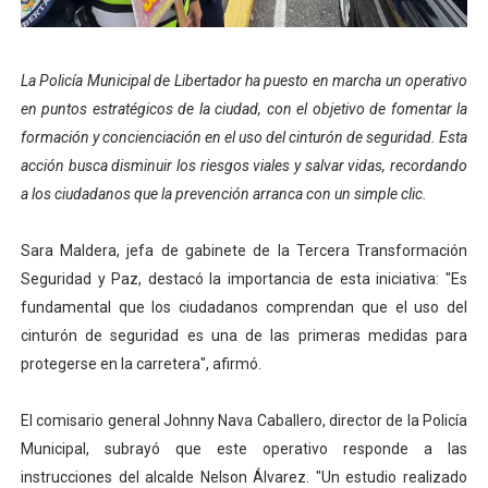
Iniciación al yoga reúne a diversos clubes deportivos 
La Policía Municipal de Libertador ha puesto en marcha un operativo
Mincomunas impulsa el autogobierno en Mérida con plan 
en puntos estratégicos de la ciudad, con el objetivo de fomentar la
formación y concienciación en el uso del cinturón de seguridad. Esta
Expertos inspeccionan espacios del OAN para la instal
acción busca disminuir los riesgos viales y salvar vidas, recordando
Dictan MasterClass en el marco del Encuentro LAGO Ve
a los ciudadanos que la prevención arranca con un simple clic.
Campo Elías avanza con plan de asfaltado
Sara Maldera, jefa de gabinete de la Tercera Transformación
Seguridad y Paz, destacó la importancia de esta iniciativa: "Es
fundamental que los ciudadanos comprendan que el uso del
cinturón de seguridad es una de las primeras medidas para
protegerse en la carretera", afirmó.
El comisario general Johnny Nava Caballero, director de la Policía
Municipal, subrayó que este operativo responde a las
instrucciones del alcalde Nelson Álvarez. "Un estudio realizado