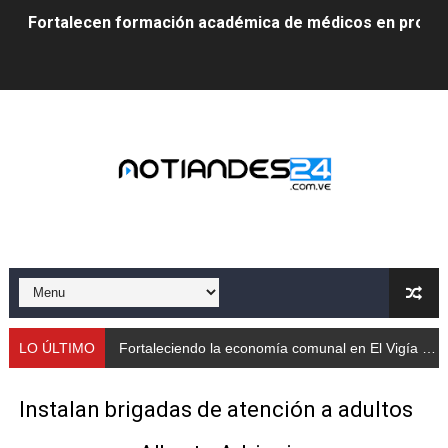
Fortalecen formación académica de médicos en proces
Fortaleciendo la economía comunal en El Vigía con mi
Campo Elías consolida plan de bacheo en el sector La 
Fundecem inició con éxito el taller vacacional de origa
El Lactario del Iahula celebra la Semana Mundial de la 
Plan Vacacional "Venezuela Ríe 2026" brinda recreación 
Iniciación al yoga reúne a diversos clubes deportivos 
Mincomunas impulsa el autogobierno en Mérida con plan 
LO ÚLTIMO
Fortaleciendo la economía comunal en El Vigía con microcréditos a emprendedores y productores
‎Unión cívico militar rindió honores a la Bandera Nacion
Instalan brigadas de atención a adultos
Gobernación de Mérida realizó jornada socialista en Ec