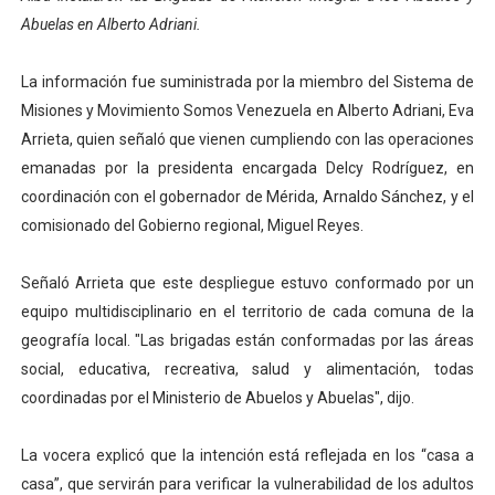
Abuelas en Alberto Adriani.
Venezuela Renace 2026 lleva sonrisas y prevención a 
Mérida impulsa el mapa de conocimientos con Encuen
La información fue suministrada por la miembro del Sistema de
Misiones y Movimiento Somos Venezuela en Alberto Adriani, Eva
Complejo Educativo Talento Deportivo lanza Plan Agos
Arrieta, quien señaló que vienen cumpliendo con las operaciones
emanadas por la presidenta encargada Delcy Rodríguez, en
Arnaldo Sánchez reinaugura Parque Recreacional Tilingo
coordinación con el gobernador de Mérida, Arnaldo Sánchez, y el
comisionado del Gobierno regional, Miguel Reyes.
Corposalud inició talleres para aspirantes al curso de
Señaló Arrieta que este despliegue estuvo conformado por un
equipo multidisciplinario en el territorio de cada comuna de la
geografía local. "Las brigadas están conformadas por las áreas
social, educativa, recreativa, salud y alimentación, todas
coordinadas por el Ministerio de Abuelos y Abuelas", dijo.
La vocera explicó que la intención está reflejada en los “casa a
casa”, que servirán para verificar la vulnerabilidad de los adultos