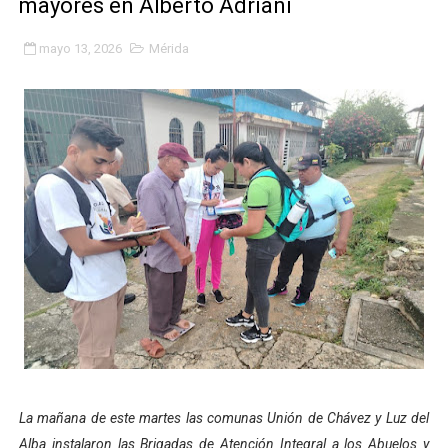
mayores en Alberto Adriani
Inicia el Plan Cultura Vacacional 2026 en el estado Méri
mayo 13, 2026
Mérida
Ibime inició tradicional plan vacacional Aventuras en V
Merideños disfrutarán del Plan Agosto Escuelas Abier
Recreación y formación fortalecen la integración comu
Club "Rápidos de Zea" brilló en el Primer Festival de 
84 estudiantes celebraron su graduación en el Complejo
Cmdnna lleva esperanza y atención a casas de abrigo 
Comunas de Obispo Ramos de Lora avanzan hacia el em
Arrancó Plan Vacacional Comunitario Venezuela Renac
La mañana de este martes las comunas Unión de Chávez y Luz del
Plan Vacacional Venezuela Renace 2026 arrancó con ale
Alba instalaron las Brigadas de Atención Integral a los Abuelos y