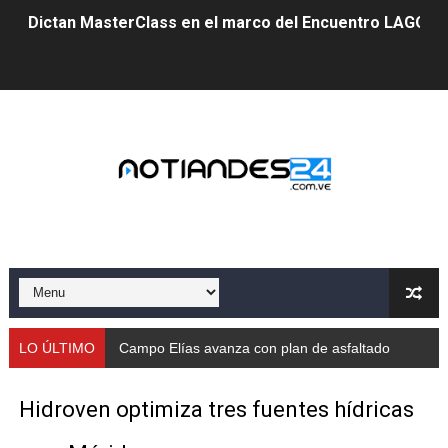
Dictan MasterClass en el marco del Encuentro LAGO Ve
Campo Elías avanza con plan de asfaltado
Encuentro estadal fortalece la coordinación de polític
Gobernador Arnaldo Sánchez apadrina a más de 993 nu
Venezuela instala su primer detector de astropartícula
Consolidan planificación técnica en el Complejo Educat
Mérida fortalece su reserva deportiva de cara a comp
Gobernación de Mérida instalará mesa de trabajo con 
LO ÚLTIMO
Campo Elías avanza con plan de asfaltado
Niños merideños potencian su talento en plan vacaciona
Hidroven optimiza tres fuentes hídricas
Fundecem ofrece taller de bordado en punto de cruz