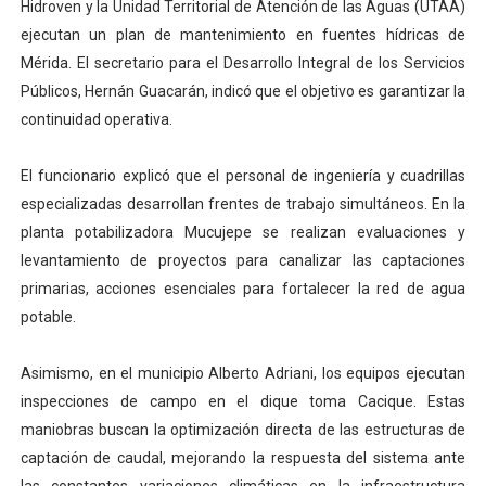
Hidroven y la Unidad Territorial de Atención de las Aguas (UTAA)
El Lactario del Iahula celebra la Semana Mundial de la 
ejecutan un plan de mantenimiento en fuentes hídricas de
Mérida. El secretario para el Desarrollo Integral de los Servicios
Plan Vacacional "Venezuela Ríe 2026" brinda recreación 
Públicos, Hernán Guacarán, indicó que el objetivo es garantizar la
continuidad operativa.
Iniciación al yoga reúne a diversos clubes deportivos 
Mincomunas impulsa el autogobierno en Mérida con plan 
El funcionario explicó que el personal de ingeniería y cuadrillas
especializadas desarrollan frentes de trabajo simultáneos. En la
Expertos inspeccionan espacios del OAN para la instal
planta potabilizadora Mucujepe se realizan evaluaciones y
levantamiento de proyectos para canalizar las captaciones
primarias, acciones esenciales para fortalecer la red de agua
potable.
Asimismo, en el municipio Alberto Adriani, los equipos ejecutan
inspecciones de campo en el dique toma Cacique. Estas
maniobras buscan la optimización directa de las estructuras de
captación de caudal, mejorando la respuesta del sistema ante