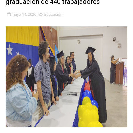
graduación de 440 trabajadores
Niños merideños potencian su talento en plan vacaciona
mayo 14, 2026
Educación
Fundecem ofrece taller de bordado en punto de cruz
Gobierno bolivariano avanza en la transformación del h
Niños merideños aprenden sobre gaita de tambora co
Hospital universitario muestra sus avances en visita de
Instituto Nacional de Nutrición celebra Semana Interna
Gobernación de Mérida fortalece el desarrollo product
Corposalud inició talleres para aspirantes al curso de
Fortalecen formación académica de médicos en proces
Fortaleciendo la economía comunal en El Vigía con mi