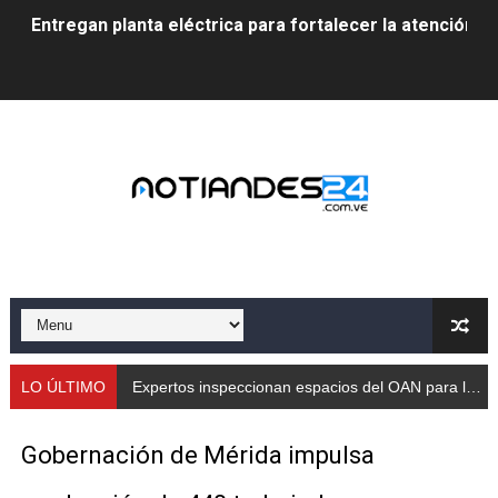
Entregan planta eléctrica para fortalecer la atención sa
Expertos inspeccionan espacios del OAN para la instal
Dictan MasterClass en el marco del Encuentro LAGO Ve
Campo Elías avanza con plan de asfaltado
Encuentro estadal fortalece la coordinación de polític
Gobernador Arnaldo Sánchez apadrina a más de 993 nu
Venezuela instala su primer detector de astropartícula
Consolidan planificación técnica en el Complejo Educat
LO ÚLTIMO
Expertos inspeccionan espacios del OAN para la instalación del detector Cherenkov de agua
Mérida fortalece su reserva deportiva de cara a comp
Gobernación de Mérida impulsa
Gobernación de Mérida instalará mesa de trabajo con 