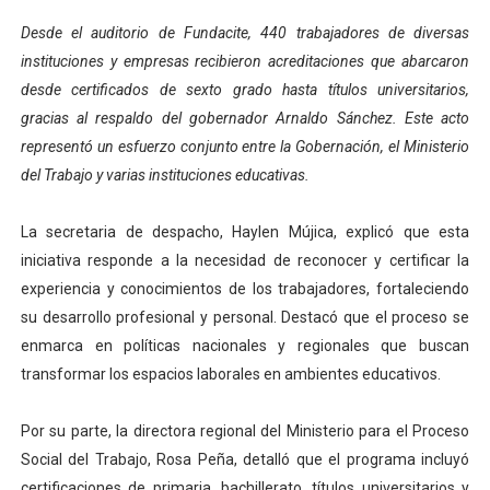
Campo Elías consolida plan de bacheo en el sector La 
Desde el auditorio de Fundacite, 440 trabajadores de diversas
instituciones y empresas recibieron acreditaciones que abarcaron
Fundecem inició con éxito el taller vacacional de origa
desde certificados de sexto grado hasta títulos universitarios,
gracias al respaldo del gobernador Arnaldo Sánchez. Este acto
El Lactario del Iahula celebra la Semana Mundial de la 
representó un esfuerzo conjunto entre la Gobernación, el Ministerio
Plan Vacacional "Venezuela Ríe 2026" brinda recreación 
del Trabajo y varias instituciones educativas.
Inicia el plan vacacional Venezuela Renace en el sector
La secretaria de despacho, Haylen Mújica, explicó que esta
iniciativa responde a la necesidad de reconocer y certificar la
experiencia y conocimientos de los trabajadores, fortaleciendo
su desarrollo profesional y personal. Destacó que el proceso se
enmarca en políticas nacionales y regionales que buscan
transformar los espacios laborales en ambientes educativos.
Por su parte, la directora regional del Ministerio para el Proceso
Social del Trabajo, Rosa Peña, detalló que el programa incluyó
certificaciones de primaria, bachillerato, títulos universitarios y