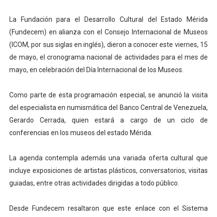
Plan Vacacional "Venezuela Ríe 2026" brinda recreación 
La Fundación para el Desarrollo Cultural del Estado Mérida
(Fundecem) en alianza con el Consejo Internacional de Museos
Iniciación al yoga reúne a diversos clubes deportivos 
(ICOM, por sus siglas en inglés), dieron a conocer este viernes, 15
Mincomunas impulsa el autogobierno en Mérida con plan 
de mayo, el cronograma nacional de actividades para el mes de
mayo, en celebración del Día Internacional de los Museos.
Expertos inspeccionan espacios del OAN para la instal
Como parte de esta programación especial, se anunció la visita
Dictan MasterClass en el marco del Encuentro LAGO Ve
del especialista en numismática del Banco Central de Venezuela,
Gerardo Cerrada, quien estará a cargo de un ciclo de
conferencias en los museos del estado Mérida.
La agenda contempla además una variada oferta cultural que
incluye exposiciones de artistas plásticos, conversatorios, visitas
guiadas, entre otras actividades dirigidas a todo público.
Desde Fundecem resaltaron que este enlace con el Sistema