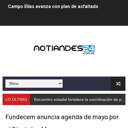
Campo Elías avanza con plan de asfaltado
Encuentro estadal fortalece la coordinación de polític
Gobernador Arnaldo Sánchez apadrina a más de 993 nu
Venezuela instala su primer detector de astropartícula
Consolidan planificación técnica en el Complejo Educat
Mérida fortalece su reserva deportiva de cara a comp
Gobernación de Mérida instalará mesa de trabajo con 
Niños merideños potencian su talento en plan vacaciona
LO ÚLTIMO
Encuentro estadal fortalece la coordinación de políticas sociales en Mérida
Fundecem ofrece taller de bordado en punto de cruz
Fundecem anuncia agenda de mayo por
Gobierno bolivariano avanza en la transformación del h