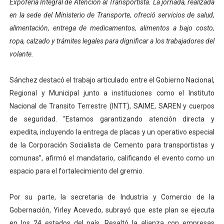
Expoferia Integral de Atención al Transportista. La jornada, realizada
Niños merideños potencian su talento en plan vacaciona
en la sede del Ministerio de Transporte, ofreció servicios de salud,
alimentación, entrega de medicamentos, alimentos a bajo costo,
Fundecem ofrece taller de bordado en punto de cruz
ropa, calzado y trámites legales para dignificar a los trabajadores del
volante.
Gobierno bolivariano avanza en la transformación del h
Niños merideños aprenden sobre gaita de tambora co
Sánchez destacó el trabajo articulado entre el Gobierno Nacional,
Regional y Municipal junto a instituciones como el Instituto
Balance semestral impulsa inclusión y atención a pers
Nacional de Transito Terrestre (INTT), SAIME, SAREN y cuerpos
de seguridad. “Estamos garantizando atención directa y
expedita, incluyendo la entrega de placas y un operativo especial
de la Corporación Socialista de Cemento para transportistas y
comunas”, afirmó el mandatario, calificando el evento como un
espacio para el fortalecimiento del gremio.
Por su parte, la secretaria de Industria y Comercio de la
Gobernación, Yirley Acevedo, subrayó que este plan se ejecuta
en los 24 estados del país. Resaltó la alianza con empresas