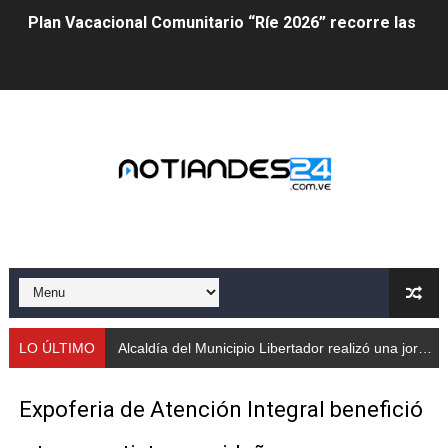
Plan Vacacional Comunitario “Ríe 2026” recorre las pa
Alcaldía del Municipio Libertador realizó una jornada s
Fundacite Mérida dicta taller gratuito de electrónica b
INN-Mérida celebró el Lacto grado para promover el ini
Impulsan plan estratégico de seguridad ciudadana 2027
Mérida impulsa desarrollo económico con taller de ma
Fomficc consolida alianzas e impulsa la economía com
Niños de Estudiantes de Mérida sembraron 110 árboles
LO ÚLTIMO
Alcaldía del Municipio Libertador realizó una jornada social integral para adultos
Corposalud y Secretaría Social fortalecen la atención e
Expoferia de Atención Integral benefició
Inicia el plan vacacional Venezuela Renace en el sector