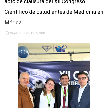
acto de clausura del XII Congreso
Gobierno bolivariano avanza en la transformación del h
Científico de Estudiantes de Medicina en
Niños merideños aprenden sobre gaita de tambora co
Mérida
Hospital universitario muestra sus avances en visita de
mayo 25, 2026
Mérida
Instituto Nacional de Nutrición celebra Semana Interna
Gobernación de Mérida fortalece el desarrollo product
Corposalud inició talleres para aspirantes al curso de
Fortalecen formación académica de médicos en proces
Fortaleciendo la economía comunal en El Vigía con mi
Campo Elías consolida plan de bacheo en el sector La 
Fundecem inició con éxito el taller vacacional de origa