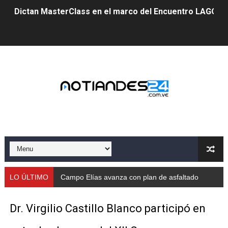
Dictan MasterClass en el marco del Encuentro LAGO Ve
Campo Elías avanza con plan de asfaltado
Encuentro estadal fortalece la coordinación de polític
Gobernador Arnaldo Sánchez apadrina a más de 993 nu
Venezuela instala su primer detector de astropartícula
Consolidan planificación técnica en el Complejo Educat
Mérida fortalece su reserva deportiva de cara a comp
Gobernación de Mérida instalará mesa de trabajo con 
LO ÚLTIMO
Campo Elías avanza con plan de asfaltado
Niños merideños potencian su talento en plan vacaciona
Dr. Virgilio Castillo Blanco participó en
Fundecem ofrece taller de bordado en punto de cruz