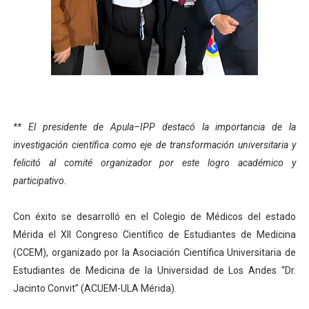
El Lactario del Iahula celebra la Semana Mundial de la 
Plan Vacacional "Venezuela Ríe 2026" brinda recreación 
Iniciación al yoga reúne a diversos clubes deportivos 
Mincomunas impulsa el autogobierno en Mérida con plan 
** El presidente de Apula–IPP destacó la importancia de la
Expertos inspeccionan espacios del OAN para la instal
investigación científica como eje de transformación universitaria y
felicitó al comité organizador por este logro académico y
participativo.
Con éxito se desarrolló en el Colegio de Médicos del estado
Mérida el XII Congreso Científico de Estudiantes de Medicina
(CCEM), organizado por la Asociación Científica Universitaria de
Estudiantes de Medicina de la Universidad de Los Andes “Dr.
Jacinto Convit” (ACUEM-ULA Mérida).