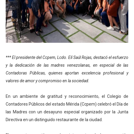
El Lactario del Iahula celebra la Semana Mundial de la 
Plan Vacacional "Venezuela Ríe 2026" brinda recreación 
Iniciación al yoga reúne a diversos clubes deportivos 
Mincomunas impulsa el autogobierno en Mérida con plan 
*** El presidente del Ccpem, Lcdo. Elí Saúl Rojas, destacó el esfuerzo
Expertos inspeccionan espacios del OAN para la instal
y la dedicación de las madres venezolanas, en especial de las
Contadoras Públicas, quienes aportan excelencia profesional y
valores de amor y compromiso en la sociedad.
En un ambiente de gratitud y reconocimiento, el Colegio de
Contadores Públicos del estado Mérida (Ccpem) celebró el Día de
las Madres con un desayuno especial organizado por la Junta
Directiva en un distinguido restaurante de la ciudad.