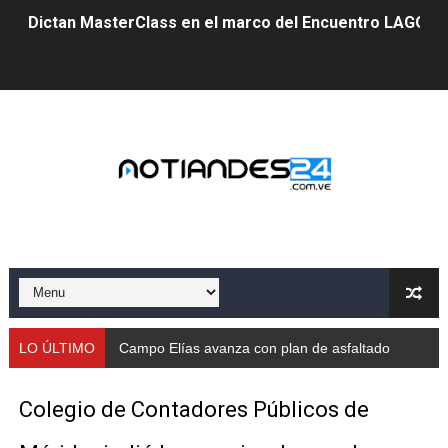
Dictan MasterClass en el marco del Encuentro LAGO Ve
Campo Elías avanza con plan de asfaltado
Encuentro estadal fortalece la coordinación de polític
Gobernador Arnaldo Sánchez apadrina a más de 993 nu
Venezuela instala su primer detector de astropartícula
Consolidan planificación técnica en el Complejo Educat
Mérida fortalece su reserva deportiva de cara a comp
Gobernación de Mérida instalará mesa de trabajo con 
LO ÚLTIMO
Campo Elías avanza con plan de asfaltado
Niños merideños potencian su talento en plan vacaciona
Colegio de Contadores Públicos de
Fundecem ofrece taller de bordado en punto de cruz