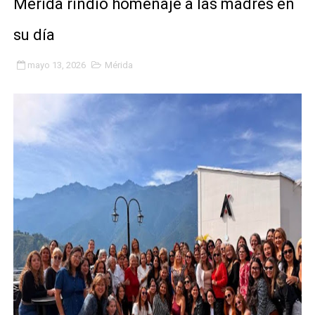
Mérida rindió homenaje a las madres en
Gobierno bolivariano avanza en la transformación del h
su día
Niños merideños aprenden sobre gaita de tambora co
mayo 13, 2026
Mérida
Hospital universitario muestra sus avances en visita de
Instituto Nacional de Nutrición celebra Semana Interna
Gobernación de Mérida fortalece el desarrollo product
Corposalud inició talleres para aspirantes al curso de
Fortalecen formación académica de médicos en proces
Fortaleciendo la economía comunal en El Vigía con mi
Campo Elías consolida plan de bacheo en el sector La 
Fundecem inició con éxito el taller vacacional de origa