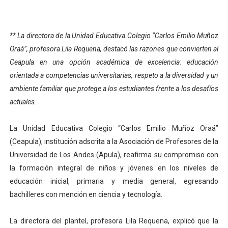
Dictan MasterClass en el marco del Encuentro LAGO Ve
Campo Elías avanza con plan de asfaltado
** La directora de la Unidad Educativa Colegio “Carlos Emilio Muñoz
Oraá”, profesora Lila Requena, destacó las razones que convierten al
Encuentro estadal fortalece la coordinación de polític
Ceapula en una opción académica de excelencia: educación
orientada a competencias universitarias, respeto a la diversidad y un
Gobernador Arnaldo Sánchez apadrina a más de 993 nu
ambiente familiar que protege a los estudiantes frente a los desafíos
actuales.
Plan Quirúrgico Regional llega a Pueblo Llano con la ac
La Unidad Educativa Colegio “Carlos Emilio Muñoz Oraá”
(Ceapula), institución adscrita a la Asociación de Profesores de la
Universidad de Los Andes (Apula), reafirma su compromiso con
la formación integral de niños y jóvenes en los niveles de
educación inicial, primaria y media general, egresando
bachilleres con mención en ciencia y tecnología.
La directora del plantel, profesora Lila Requena, explicó que la