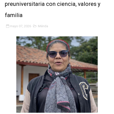
preuniversitaria con ciencia, valores y
Fundacite Mérida dicta taller gratuito de electrónica b
familia
INN-Mérida celebró el Lacto grado para promover el ini
mayo 07, 2026
Mérida
Impulsan plan estratégico de seguridad ciudadana 2027
Mérida impulsa desarrollo económico con taller de ma
Fomficc consolida alianzas e impulsa la economía com
Niños de Estudiantes de Mérida sembraron 110 árboles
Corposalud y Secretaría Social fortalecen la atención e
Inicia el plan vacacional Venezuela Renace en el sector
Entregan planta eléctrica para fortalecer la atención sa
Expertos inspeccionan espacios del OAN para la instal