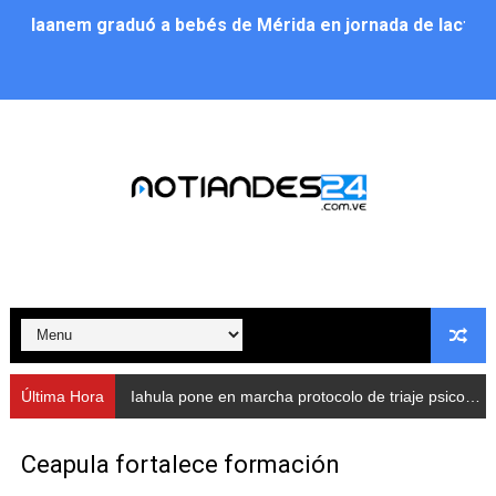
Iaanem graduó a bebés de Mérida en jornada de lactan
Iahula pone en marcha protocolo de triaje psicosocial 
Arranca en Rivas Dávila el Plan de Renovación de Voce
Alcalde Nelson Álvarez llevó jornada recreativa a la pa
CorpoMérida continúa con ciclos de formación
Fundacite culmina primera etapa de su Plan Vacacional
Nevado Gas optimiza servicio residencial en la Urbani
Balance semestral impulsa inclusión y atención a pers
Última Hora
Iahula pone en marcha protocolo de triaje psicosocial para atender a rescatistas
Plan Vacacional Comunitario “Ríe 2026” recorre las pa
Ceapula fortalece formación
Alcaldía del Municipio Libertador realizó una jornada s