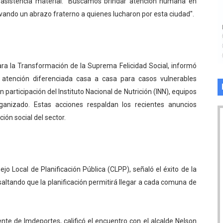
a asistencia material: "Buscamos brindar atención humana en
levando un abrazo fraterno a quienes lucharon por esta ciudad".
para la Transformación de la Suprema Felicidad Social, informó
 atención diferenciada casa a casa para casos vulnerables
 participación del Instituto Nacional de Nutrición (INN), equipos
ganizado. Estas acciones respaldan los recientes anuncios
ión social del sector.
ejo Local de Planificación Pública (CLPP), señaló el éxito de la
esaltando que la planificación permitirá llegar a cada comuna de
e de Imdeportes, calificó el encuentro con el alcalde Nelson