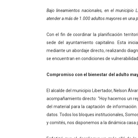
Campo Elías consolida plan
Bajo lineamientos nacionales, en el municipio L
atender a más de 1.000 adultos mayores en una pr
Fundecem inició con éxito e
Con el fin de coordinar la planificación territ
El Lactario del Iahula cele
sede del ayuntamiento capitalino. Esta inici
Plan Vacacional "Venezuela 
mediante un abordaje directo, realizando diagn
se encuentran en condiciones de vulnerabilidad
Inicia el plan vacacional V
Compromiso con el bienestar del adulto ma
El alcalde del municipio Libertador, Nelson Álva
acompañamiento directo: "Hoy hacemos un rep
del material para la captación de información
datos. Todos los bloques institucionales, Som
y comités, nos disponemos a la dinámica casa p