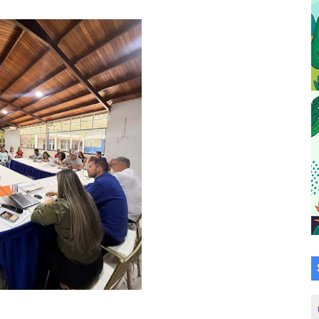
su talento en plan vacacional integral
 bordado en punto de cruz
a en la transformación del hospital Sor Juana Inés
 sobre gaita de tambora con Fundecem
tra sus avances en visita del Consejo Legislativo
ción celebra Semana Internacional de la Lactancia Materna
alece el desarrollo productivo en Rangel
para aspirantes al curso de Emergencia Prehospitalaria
émica de médicos en proceso de ruralidad
 comunal en El Vigía con microcréditos a emprendedores y