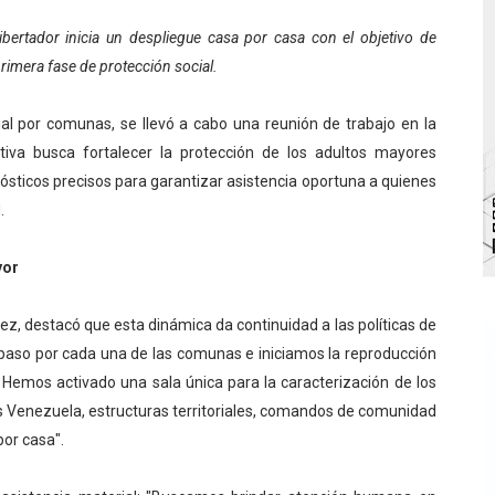
 de bacheo en el sector La Montañita
ibertador inicia un despliegue casa por casa con el objetivo de
imera fase de protección social.
l taller vacacional de origami
orial por comunas, se llevó a cabo una reunión de trabajo en la
bra la Semana Mundial de la Lactancia Materna
ativa busca fortalecer la protección de los adultos mayores
Ríe 2026" brinda recreación y cultura a niños del municipio
ósticos precisos para garantizar asistencia oportuna a quienes
.
enezuela Renace en el sector El Alcázar
yor
rez, destacó que esta dinámica da continuidad a las políticas de
aso por cada una de las comunas e iniciamos la reproducción
. Hemos activado una sala única para la caracterización de los
os Venezuela, estructuras territoriales, comandos de comunidad
or casa".