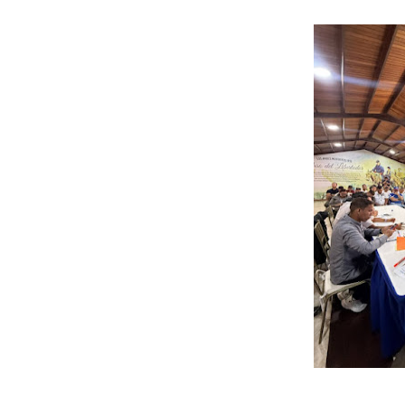
Niños merideños potencian 
Fundecem ofrece taller de
Gobierno bolivariano avanz
Niños merideños aprenden
Hospital universitario mues
Instituto Nacional de Nutri
Gobernación de Mérida fort
Corposalud inició talleres 
Fortalecen formación acad
Fortaleciendo la economía