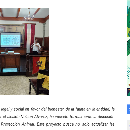
a en la transformación del hospital Sor Juana Inés
 sobre gaita de tambora con Fundecem
tra sus avances en visita del Consejo Legislativo
ción celebra Semana Internacional de la Lactancia Materna
alece el desarrollo productivo en Rangel
para aspirantes al curso de Emergencia Prehospitalaria
émica de médicos en proceso de ruralidad
 comunal en El Vigía con microcréditos a emprendedores y
egal y social en favor del bienestar de la fauna en la entidad, la
 de bacheo en el sector La Montañita
r el alcalde Nelson Álvarez, ha iniciado formalmente la discusión
l taller vacacional de origami
 Protección Animal. Este proyecto busca no solo actualizar las