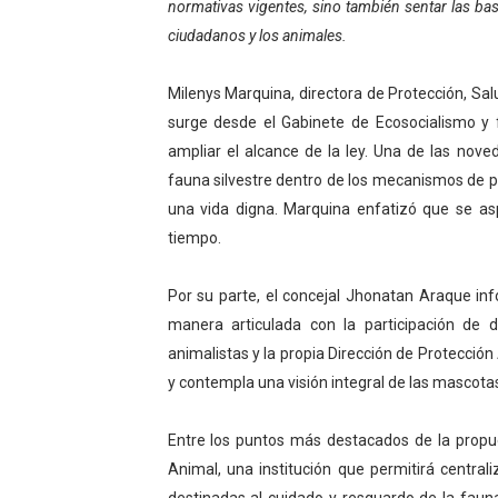
normativas vigentes, sino también sentar las ba
El Lactario del Iahula cele
ciudadanos y los animales.
Plan Vacacional "Venezuela 
Milenys Marquina, directora de Protección, Sal
surge desde el Gabinete de Ecosocialismo y 
Iniciación al yoga reúne a
ampliar el alcance de la ley. Una de las nov
Mincomunas impulsa el auto
fauna silvestre dentro de los mecanismos de p
una vida digna. Marquina enfatizó que se as
Expertos inspeccionan espa
tiempo.
Por su parte, el concejal Jhonatan Araque in
manera articulada con la participación de di
animalistas y la propia Dirección de Protecció
y contempla una visión integral de las mascota
Entre los puntos más destacados de la propues
Animal, una institución que permitirá central