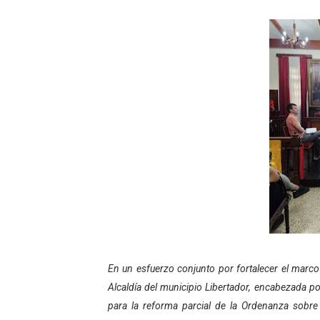
Gobierno bolivariano avanz
Niños merideños aprenden
Hospital universitario mues
Instituto Nacional de Nutri
Gobernación de Mérida fort
Corposalud inició talleres 
Fortalecen formación acad
Fortaleciendo la economía
En un esfuerzo conjunto por fortalecer el marco l
Campo Elías consolida plan
Alcaldía del municipio Libertador, encabezada po
Fundecem inició con éxito e
para la reforma parcial de la Ordenanza sobre