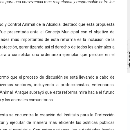
ses para una convivencia más respetuosa y responsable entre los
bra la Semana Mundial de la Lactancia Materna
Ríe 2026" brinda recreación y cultura a niños del municipio
ud y Control Animal de la Alcaldía, destacó que esta propuesta
fue presentada ante el Concejo Municipal con el objetivo de
 diversos clubes deportivos de Zea en una enriquecedora jo
edades más importantes de esta reforma es la inclusión de la
gobierno en Mérida con plan de actualización y atención ter
rotección, garantizando así el derecho de todos los animales a
pira a consolidar una ordenanza ejemplar que perdure en el
cios del OAN para la instalación del detector Cherenkov d
formó que el proceso de discusión se está llevando a cabo de
versos sectores, incluyendo a proteccionistas, veterinarios,
n Animal. Araque subrayó que esta reforma mira hacia el futuro
s y los animales comunitarios.
ta se encuentra la creación del Instituto para la Protección
izar y ejecutar de manera más eficiente las políticas públicas