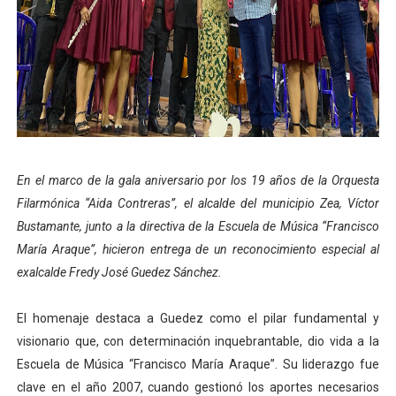
Alcaldía del Municipio Libertador realizó una jornada s
Fundacite Mérida dicta taller gratuito de electrónica b
INN-Mérida celebró el Lacto grado para promover el ini
Impulsan plan estratégico de seguridad ciudadana 2027
En el marco de la gala aniversario por los 19 años de la Orquesta
Jornada social benefició a 250 familias en Los Guarima
Filarmónica “Aida Contreras”, el alcalde del municipio Zea, Víctor
Bustamante, junto a la directiva de la Escuela de Música “Francisco
María Araque”, hicieron entrega de un reconocimiento especial al
exalcalde Fredy José Guedez Sánchez.
El homenaje destaca a Guedez como el pilar fundamental y
visionario que, con determinación inquebrantable, dio vida a la
Escuela de Música “Francisco María Araque”. Su liderazgo fue
clave en el año 2007, cuando gestionó los aportes necesarios