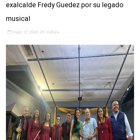
exalcalde Fredy Guedez por su legado
Plan Quirúrgico Regional llega a Pueblo Llano con la ac
musical
Iaanem graduó a bebés de Mérida en jornada de lactan
mayo 12, 2026
Cultura
Iahula pone en marcha protocolo de triaje psicosocial 
Arranca en Rivas Dávila el Plan de Renovación de Voce
Alcalde Nelson Álvarez llevó jornada recreativa a la pa
CorpoMérida continúa con ciclos de formación
Fundacite culmina primera etapa de su Plan Vacacional
Nevado Gas optimiza servicio residencial en la Urbani
Balance semestral impulsa inclusión y atención a pers
Plan Vacacional Comunitario “Ríe 2026” recorre las pa