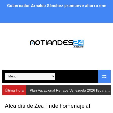
Gobernador Arnaldo Sánchez promueve ahorro energé
Plan Vacacional Renace Venezuela 2026 lleva activida
Plan de alumbrado público sustituye progresivamente m
Cuerpos de Seguridad activaron operativos nocturnos p
​Gobierno Bolivariano avanza en la instalación de nuev
Gobernación de Mérida despliega plan de atención integ
Alcaldía de Libertador impulsa el Plan Ofensiva Comuna
Cidata y el Observatorio Astronómico Nacional de Bras
Última Hora
Plan Vacacional Renace Venezuela 2026 lleva actividades recreativas a Los Guaimaros
Concejo Municipal de Zea celebra distinción de "Muni
Alcaldía de Zea rinde homenaje al
CIEPROL-ULA distingue al municipio Zea como "Munici