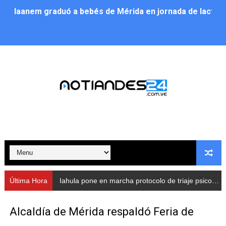
Iaanem graduó a bebés de Mérida en jornada de lactan
Iahula pone en marcha protocolo de triaje psicosocial 
Arranca en Rivas Dávila el Plan de Renovación de Voce
Alcalde Nelson Álvarez llevó jornada recreativa a la pa
CorpoMérida continúa con ciclos de formación
Fundacite culmina primera etapa de su Plan Vacacional
Nevado Gas optimiza servicio residencial en la Urbani
Balance semestral impulsa inclusión y atención a pers
Última Hora
Iahula pone en marcha protocolo de triaje psicosocial para atender a rescatistas
Plan Vacacional Comunitario “Ríe 2026” recorre las pa
Alcaldía de Mérida respaldó Feria de
Alcaldía del Municipio Libertador realizó una jornada s