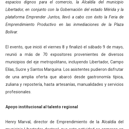
espacios dignos para el comercio, la Alcaldía del municipio
Dictan MasterClass en el marco del Encuentro LAGO Ve
Libertador, en conjunto con la Gobernación del estado Mérida y la
plataforma Emprender Juntos, llevó a cabo con éxito la Feria de
Campo Elías avanza con plan de asfaltado
Emprendimiento Productivo en las inmediaciones de la Plaza
Bolívar.
Encuentro estadal fortalece la coordinación de polític
Gobernador Arnaldo Sánchez apadrina a más de 993 nu
El evento, que inició el viernes 8 y finalizó el sábado 9 de mayo,
reunió a más de 70 expositores provenientes de diversos
Plan Quirúrgico Regional llega a Pueblo Llano con la ac
municipios del eje metropolitano, incluyendo Libertador, Campo
Elías, Sucre y Santos Marquina. Los asistentes pudieron disfrutar
de una amplia oferta que abarcó desde gastronomía típica,
zuliana y repostería, hasta artesanías, manualidades y servicios
profesionales.
Apoyo institucional al talento regional
Henry Marval, director de Emprendimiento de la Alcaldía del