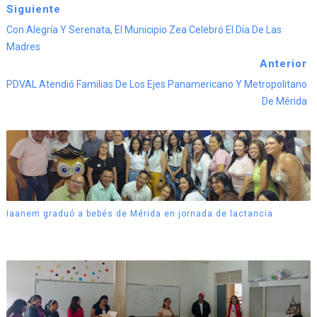
Siguiente
Con Alegría Y Serenata, El Municipio Zea Celebró El Día De Las
Madres
Anterior
PDVAL Atendió Familias De Los Ejes Panamericano Y Metropolitano
De Mérida
Iaanem graduó a bebés de Mérida en jornada de lactancia