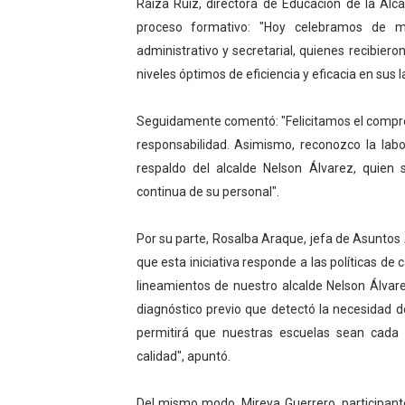
Raiza Ruiz, directora de Educación de la Alca
Campo Elías consolida plan
proceso formativo: "Hoy celebramos de m
administrativo y secretarial, quienes recibier
Fundecem inició con éxito e
niveles óptimos de eficiencia y eficacia en sus l
El Lactario del Iahula cele
Seguidamente comentó: "Felicitamos el compro
Plan Vacacional "Venezuela 
responsabilidad. Asimismo, reconozco la lab
respaldo del alcalde Nelson Álvarez, quie
Inicia el plan vacacional V
continua de su personal".
Por su parte, Rosalba Araque, jefa de Asuntos 
que esta iniciativa responde a las políticas de
lineamientos de nuestro alcalde Nelson Álvare
diagnóstico previo que detectó la necesidad
permitirá que nuestras escuelas sean cada
calidad", apuntó.
Del mismo modo, Mireya Guerrero, participante 