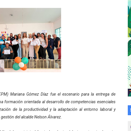
su talento en plan vacacional integral
 bordado en punto de cruz
a en la transformación del hospital Sor Juana Inés
 sobre gaita de tambora con Fundecem
tra sus avances en visita del Consejo Legislativo
ción celebra Semana Internacional de la Lactancia Materna
alece el desarrollo productivo en Rangel
 (EPM) Mariana Gómez Díaz fue el escenario para la entrega de
para aspirantes al curso de Emergencia Prehospitalaria
, una formación orientada al desarrollo de competencias esenciales
ización de la productividad y la adaptación al entorno laboral y
émica de médicos en proceso de ruralidad
 gestión del alcalde Nelson Álvarez.
 comunal en El Vigía con microcréditos a emprendedores y