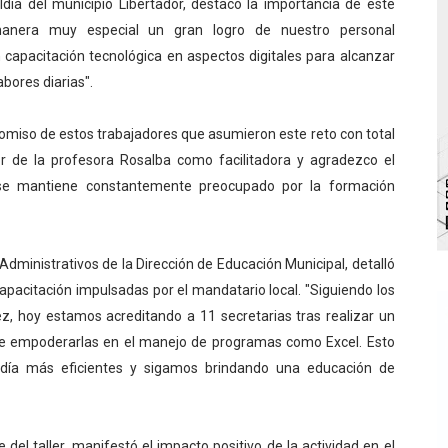
ldía del municipio Libertador, destacó la importancia de este
 de bacheo en el sector La Montañita
anera muy especial un gran logro de nuestro personal
on capacitación tecnológica en aspectos digitales para alcanzar
l taller vacacional de origami
abores diarias".
bra la Semana Mundial de la Lactancia Materna
miso de estos trabajadores que asumieron este reto con total
Ríe 2026" brinda recreación y cultura a niños del municipio
or de la profesora Rosalba como facilitadora y agradezco el
n se mantiene constantemente preocupado por la formación
enezuela Renace en el sector El Alcázar
Administrativos de la Dirección de Educación Municipal, detalló
 capacitación impulsadas por el mandatario local. "Siguiendo los
z, hoy estamos acreditando a 11 secretarias tras realizar un
 de empoderarlas en el manejo de programas como Excel. Esto
 día más eficientes y sigamos brindando una educación de
del taller, manifestó el impacto positivo de la actividad en el