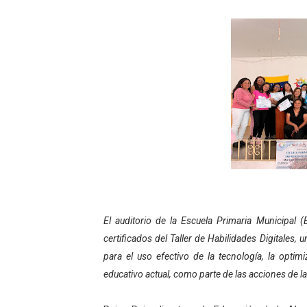
Niños merideños potencian 
Fundecem ofrece taller de
Gobierno bolivariano avanz
Niños merideños aprenden
Hospital universitario mues
Instituto Nacional de Nutri
Gobernación de Mérida fort
El auditorio de la Escuela Primaria Municipal
Corposalud inició talleres 
certificados del Taller de Habilidades Digitales
para el uso efectivo de la tecnología, la optim
Fortalecen formación acad
educativo actual, como parte de las acciones de la
Fortaleciendo la economía