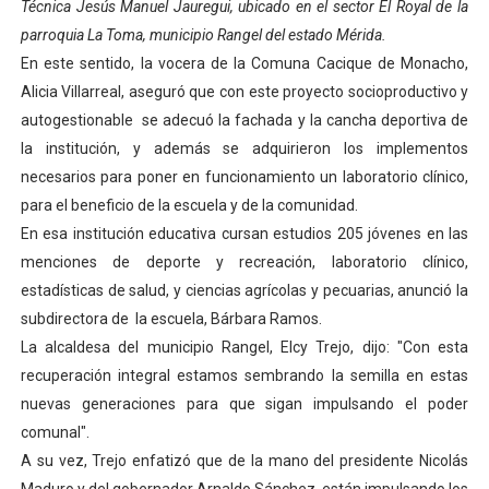
Técnica Jesús Manuel Jauregui, ubicado en el sector El Royal de la
Alcaldía del Municipio Libertador realizó una jornada s
parroquia La Toma, municipio Rangel del estado Mérida.
En este sentido, la vocera de la Comuna Cacique de Monacho,
Fundacite Mérida dicta taller gratuito de electrónica b
Alicia Villarreal, aseguró que con este proyecto socioproductivo y
autogestionable se adecuó la fachada y la cancha deportiva de
INN-Mérida celebró el Lacto grado para promover el ini
la institución, y además se adquirieron los implementos
Impulsan plan estratégico de seguridad ciudadana 2027
necesarios para poner en funcionamiento un laboratorio clínico,
para el beneficio de la escuela y de la comunidad.
Jornada social benefició a 250 familias en Los Guarima
En esa institución educativa cursan estudios 205 jóvenes en las
menciones de deporte y recreación, laboratorio clínico,
estadísticas de salud, y ciencias agrícolas y pecuarias, anunció la
subdirectora de la escuela, Bárbara Ramos.
La alcaldesa del municipio Rangel, Elcy Trejo, dijo: "Con esta
recuperación integral estamos sembrando la semilla en estas
nuevas generaciones para que sigan impulsando el poder
comunal".
A su vez, Trejo enfatizó que de la mano del presidente Nicolás