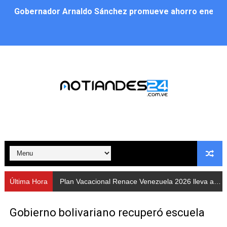
Gobernador Arnaldo Sánchez promueve ahorro energé
Plan Vacacional Renace Venezuela 2026 lleva activida
Plan de alumbrado público sustituye progresivamente m
Cuerpos de Seguridad activaron operativos nocturnos p
​Gobierno Bolivariano avanza en la instalación de nuev
Gobernación de Mérida despliega plan de atención integ
Alcaldía de Libertador impulsa el Plan Ofensiva Comuna
Cidata y el Observatorio Astronómico Nacional de Bras
Última Hora
Plan Vacacional Renace Venezuela 2026 lleva actividades recreativas a Los Guaimaros
Concejo Municipal de Zea celebra distinción de "Muni
Gobierno bolivariano recuperó escuela
CIEPROL-ULA distingue al municipio Zea como "Munici