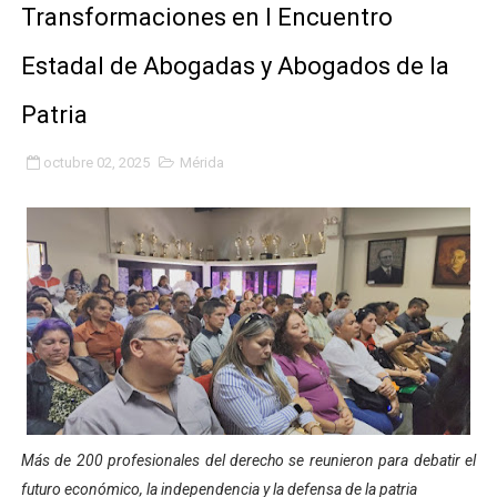
Transformaciones en I Encuentro
Fundacite Mérida dicta taller gratuito de electrónica b
Estadal de Abogadas y Abogados de la
INN-Mérida celebró el Lacto grado para promover el ini
Patria
Impulsan plan estratégico de seguridad ciudadana 2027
octubre 02, 2025
Mérida
Mérida impulsa desarrollo económico con taller de ma
Fomficc consolida alianzas e impulsa la economía com
Niños de Estudiantes de Mérida sembraron 110 árboles
Corposalud y Secretaría Social fortalecen la atención e
Inicia el plan vacacional Venezuela Renace en el sector
Entregan planta eléctrica para fortalecer la atención sa
Más de 200 profesionales del derecho se reunieron para debatir el
Expertos inspeccionan espacios del OAN para la instal
futuro económico, la independencia y la defensa de la patria