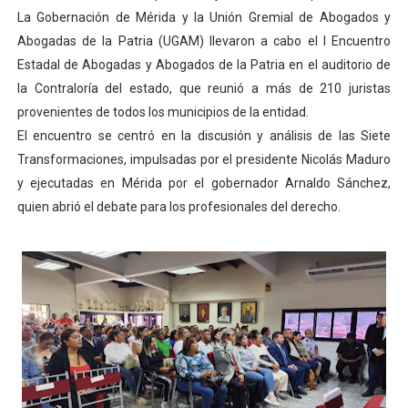
La Gobernación de Mérida y la Unión Gremial de Abogados y
Dictan MasterClass en el marco del Encuentro LAGO Ve
Abogadas de la Patria (UGAM) llevaron a cabo el I Encuentro
Campo Elías avanza con plan de asfaltado
Estadal de Abogadas y Abogados de la Patria en el auditorio de
la Contraloría del estado, que reunió a más de 210 juristas
Encuentro estadal fortalece la coordinación de polític
provenientes de todos los municipios de la entidad.
El encuentro se centró en la discusión y análisis de las Siete
Gobernador Arnaldo Sánchez apadrina a más de 993 nu
Transformaciones, impulsadas por el presidente Nicolás Maduro
y ejecutadas en Mérida por el gobernador Arnaldo Sánchez,
Plan Quirúrgico Regional llega a Pueblo Llano con la ac
quien abrió el debate para los profesionales del derecho.