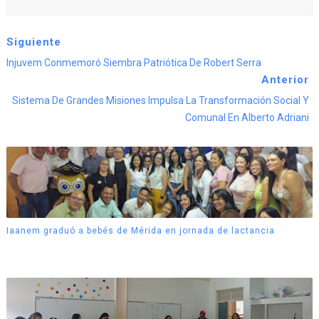
Siguiente
Injuvem Conmemoró Siembra Patriótica De Robert Serra
Anterior
Sistema De Grandes Misiones Impulsa La Transformación Social Y
Comunal En Alberto Adriani
Iaanem graduó a bebés de Mérida en jornada de lactancia