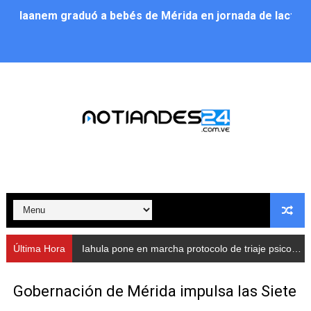
Iaanem graduó a bebés de Mérida en jornada de lactan
Iahula pone en marcha protocolo de triaje psicosocial 
Arranca en Rivas Dávila el Plan de Renovación de Voce
Alcalde Nelson Álvarez llevó jornada recreativa a la pa
CorpoMérida continúa con ciclos de formación
Fundacite culmina primera etapa de su Plan Vacacional
Nevado Gas optimiza servicio residencial en la Urbani
Balance semestral impulsa inclusión y atención a pers
Última Hora
Iahula pone en marcha protocolo de triaje psicosocial para atender a rescatistas
Plan Vacacional Comunitario “Ríe 2026” recorre las pa
Gobernación de Mérida impulsa las Siete
Alcaldía del Municipio Libertador realizó una jornada s