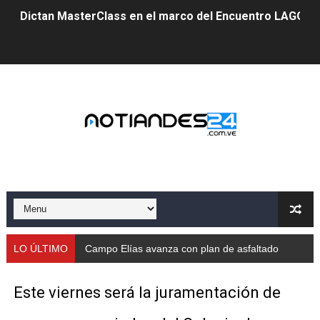
Dictan MasterClass en el marco del Encuentro LAGO Ve
Campo Elías avanza con plan de asfaltado
Encuentro estadal fortalece la coordinación de polític
Gobernador Arnaldo Sánchez apadrina a más de 993 nu
Venezuela instala su primer detector de astropartícula
Consolidan planificación técnica en el Complejo Educat
Mérida fortalece su reserva deportiva de cara a comp
Gobernación de Mérida instalará mesa de trabajo con 
LO ÚLTIMO
Campo Elías avanza con plan de asfaltado
Niños merideños potencian su talento en plan vacaciona
Este viernes será la juramentación de
Fundecem ofrece taller de bordado en punto de cruz