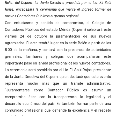
Belén del Ccpem. La Junta Directiva, presidida por el Lic. Eli Saúl
El Lactario del Iahula celebra la Semana Mundial de la 
Rojas, encabezará la ceremonia que marca el ingreso formal de
nuevos Contadores Públicos al gremio regional.
Plan Vacacional "Venezuela Ríe 2026" brinda recreación 
Con entusiasmo y sentido de compromiso, el Colegio de
Contadores Públicos del estado Mérida (Ccpem) celebrará este
Iniciación al yoga reúne a diversos clubes deportivos 
viernes 24 de octubre la juramentación de sus nuevos
Mincomunas impulsa el autogobierno en Mérida con plan 
agremiados. El acto tendrá lugar en la sede Belén a partir de las
8:00 de la mañana, y contará con la presencia de autoridades
Expertos inspeccionan espacios del OAN para la instal
gremiales, familiares y colegas que acompañarán este
importante paso en la vida profesional de los nuevos contadores.
La ceremonia será presidida por el Lic. Eli Saúl Rojas, presidente
de la Junta Directiva del Ccpem, quien destacó que este evento
representa mucho más que un trámite administrativo.
“Juramentarse como Contador Público es asumir un
compromiso ético con la transparencia, la legalidad y el
desarrollo económico del país. Es también formar parte de una
comunidad profesional que defiende la excelencia y el respeto