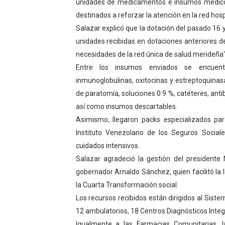
unidades de medicamentos e insumos médicos 
Dictan MasterClass en el 
destinados a reforzar la atención en la red hosp
Salazar explicó que la dotación del pasado 1
Campo Elías avanza con pla
unidades recibidas en dotaciones anteriores de
necesidades de la red única de salud merideña",
Encuentro estadal fortalece
Entre los insumos enviados se encuen
Gobernador Arnaldo Sánche
inmunoglobulinas, oxitocinas y estreptoquinas
de paratomía, soluciones 0.9 %, catéteres, antib
Plan Quirúrgico Regional ll
así como insumos descartables.
Asimismo, llegaron packs especializados par
Instituto Venezolano de los Seguros Sociale
cuidados intensivos.
Salazar agradeció la gestión del presidente 
gobernador Arnaldo Sánchez, quien facilitó la 
la Cuarta Transformación social.
Los recursos recibidos están dirigidos al Sist
12 ambulatorios, 18 Centros Diagnósticos Integr
Igualmente a las Farmacias Comunitarias, l