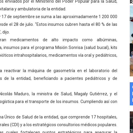
enviados por el Ministerio del Poder Popular para la Salud,
R
marco del Encuentro LAGO Venezuela, edición Mérida
italaria y ambulatoria de la entidad.
6 y 17 de septiembre se suma a las aproximadamente 1 200 000
n de asfaltado
sde el 28 de julio. "Estos insumos cubren hasta el 80 % de las
 dijo.
 la coordinación de políticas sociales en Mérida
tran medicamentos de alto impacto como albúminas,
z apadrina a más de 993 nuevos bachilleres de Mérida
a, insumos para el programa Misión Sonrisa (salud bucal), kits
ióticos intrahospitalarios, medicamentos vía oral y pediátricos,
ega a Pueblo Llano con la activación de dos quirófanos
a reactivar la máquina de gasometría en el laboratorio del
s de la entidad, beneficiando a pacientes pediátricos y de
Nicolás Maduro, la ministra de Salud, Magaly Gutiérrez, y el
logística para el transporte de los insumos. Cumpliendo así con
ema Único de Salud de la entidad, que comprende 17 hospitales,
ales (CDI) y a los estratégicos consultorios médicos populares.
as cuales fortalecen puntos estratégicos para asegurar la