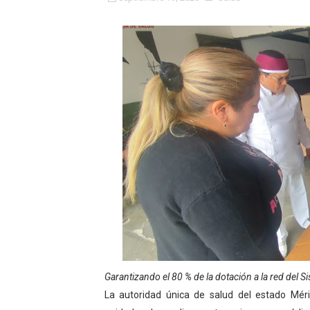
Fundacite Mérida dicta tall
INN-Mérida celebró el Lacto
Impulsan plan estratégico 
Mérida impulsa desarrollo 
Fomficc consolida alianzas
Niños de Estudiantes de M
Corposalud y Secretaría Soc
Inicia el plan vacacional V
Entregan planta eléctrica pa
Garantizando el 80 % de la dotación a la red del S
La autoridad única de salud del estado Mér
Expertos inspeccionan espa