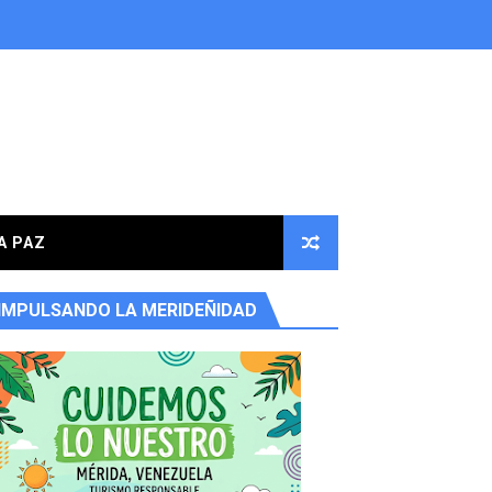
A PAZ
IMPULSANDO LA MERIDEÑIDAD
ores en la parroquia Osuna Rodríguez