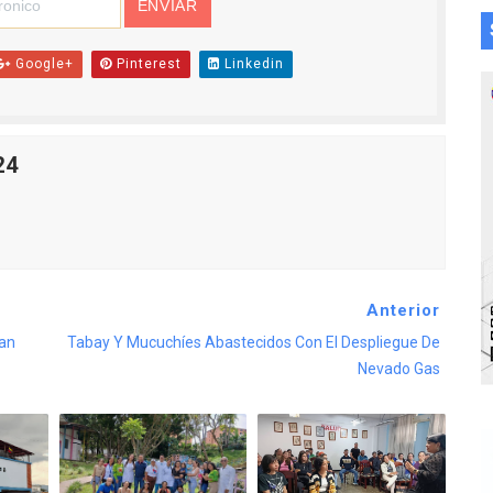
Google+
Pinterest
Linkedin
24
Anterior
uan
Tabay Y Mucuchíes Abastecidos Con El Despliegue De
Nevado Gas