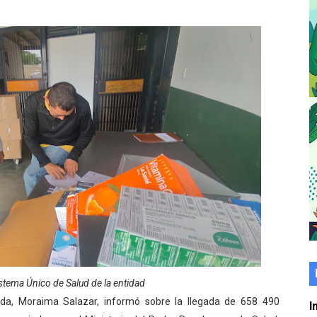
er gratuito de electrónica básica para jóvenes
 grado para promover el inicio de una vida saludable
de seguridad ciudadana 2027-2029 en los 23 municipios
económico con taller de marcas y patentes
 e impulsa la economía comunal en Mérida
érida sembraron 110 árboles en su sede
ial fortalecen la atención en los municipios
enezuela Renace en el sector El Alcázar
ra fortalecer la atención sanitaria en Ejido
istema Único de Salud de la entidad
ida, Moraima Salazar, informó sobre la llegada de 658 490
cios del OAN para la instalación del detector Cherenkov d
I