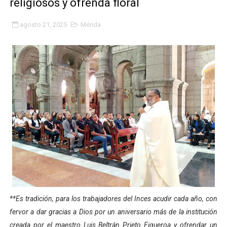
religiosos y ofrenda floral
Gobierno bolivariano avanza en la transformación del h
agosto 21, 2025
Mérida
Niños merideños aprenden sobre gaita de tambora co
Hospital universitario muestra sus avances en visita de
Instituto Nacional de Nutrición celebra Semana Interna
Gobernación de Mérida fortalece el desarrollo product
Corposalud inició talleres para aspirantes al curso de
Fortalecen formación académica de médicos en proces
Fortaleciendo la economía comunal en El Vigía con mi
Campo Elías consolida plan de bacheo en el sector La 
**Es tradición, para los trabajadores del Inces acudir cada año, con
fervor a dar gracias a Dios por un aniversario más de la institución
Fundecem inició con éxito el taller vacacional de origa
creada por el maestro Luis Beltrán Prieto Figueroa y ofrendar un