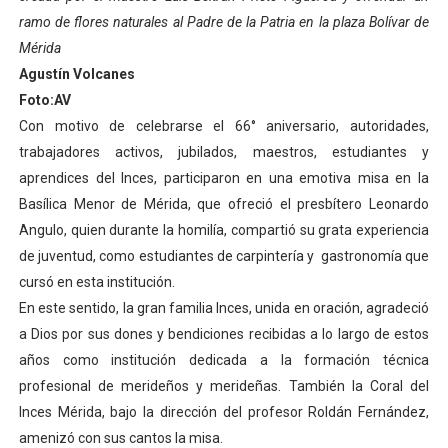
ramo de flores naturales al Padre de la Patria en la plaza Bolívar de
El Lactario del Iahula celebra la Semana Mundial de la 
Mérida
Plan Vacacional "Venezuela Ríe 2026" brinda recreación 
Agustín Volcanes
Foto:AV
Iniciación al yoga reúne a diversos clubes deportivos 
Con motivo de celebrarse el 66° aniversario, autoridades,
trabajadores activos, jubilados, maestros, estudiantes y
Mincomunas impulsa el autogobierno en Mérida con plan 
aprendices del Inces, participaron en una emotiva misa en la
Basílica Menor de Mérida, que ofreció el presbítero Leonardo
Expertos inspeccionan espacios del OAN para la instal
Angulo, quien durante la homilía, compartió su grata experiencia
de juventud, como estudiantes de carpintería y gastronomía que
cursó en esta institución.
En este sentido, la gran familia Inces, unida en oración, agradeció
a Dios por sus dones y bendiciones recibidas a lo largo de estos
años como institución dedicada a la formación técnica
profesional de merideños y merideñas. También la Coral del
Inces Mérida, bajo la dirección del profesor Roldán Fernández,
amenizó con sus cantos la misa.