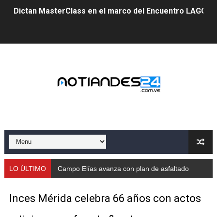
Dictan MasterClass en el marco del Encuentro LAGO Ve
Campo Elías avanza con plan de asfaltado
Encuentro estadal fortalece la coordinación de polític
Gobernador Arnaldo Sánchez apadrina a más de 993 nu
Venezuela instala su primer detector de astropartícula
Consolidan planificación técnica en el Complejo Educat
Mérida fortalece su reserva deportiva de cara a comp
Gobernación de Mérida instalará mesa de trabajo con 
LO ÚLTIMO
Campo Elías avanza con plan de asfaltado
Niños merideños potencian su talento en plan vacaciona
Inces Mérida celebra 66 años con actos
Fundecem ofrece taller de bordado en punto de cruz