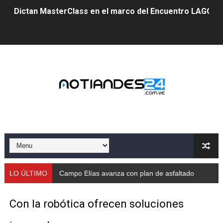
Dictan MasterClass en el marco del Encuentro LAGO Ve
Campo Elías avanza con plan de asfaltado
Encuentro estadal fortalece la coordinación de polític
Gobernador Arnaldo Sánchez apadrina a más de 993 nu
Venezuela instala su primer detector de astropartícula
Consolidan planificación técnica en el Complejo Educat
Mérida fortalece su reserva deportiva de cara a comp
Gobernación de Mérida instalará mesa de trabajo con 
LO ÚLTIMO
Campo Elías avanza con plan de asfaltado
Niños merideños potencian su talento en plan vacaciona
Con la robótica ofrecen soluciones
Fundecem ofrece taller de bordado en punto de cruz