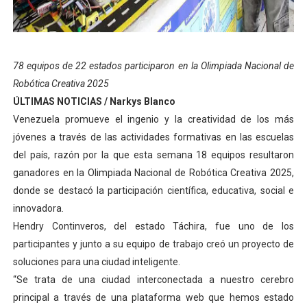
El Lactario del Iahula celebra la Semana Mundial de la 
Plan Vacacional "Venezuela Ríe 2026" brinda recreación 
78 equipos de 22 estados participaron en la Olimpiada Nacional de
Iniciación al yoga reúne a diversos clubes deportivos 
Robótica Creativa 2025
ÚLTIMAS NOTICIAS / Narkys Blanco
Mincomunas impulsa el autogobierno en Mérida con plan 
Venezuela promueve el ingenio y la creatividad de los más
jóvenes a través de las actividades formativas en las escuelas
Expertos inspeccionan espacios del OAN para la instal
del país, razón por la que esta semana 18 equipos resultaron
ganadores en la Olimpiada Nacional de Robótica Creativa 2025,
donde se destacó la participación científica, educativa, social e
innovadora.
Hendry Continveros, del estado Táchira, fue uno de los
participantes y junto a su equipo de trabajo creó un proyecto de
soluciones para una ciudad inteligente.
“Se trata de una ciudad interconectada a nuestro cerebro
principal a través de una plataforma web que hemos estado