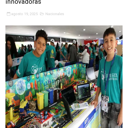
innovadoras
Gobierno bolivariano avanza en la transformación del h
agosto 19, 2025
Nacionales
Niños merideños aprenden sobre gaita de tambora co
Hospital universitario muestra sus avances en visita de
Instituto Nacional de Nutrición celebra Semana Interna
Gobernación de Mérida fortalece el desarrollo product
Corposalud inició talleres para aspirantes al curso de
Fortalecen formación académica de médicos en proces
Fortaleciendo la economía comunal en El Vigía con mi
Campo Elías consolida plan de bacheo en el sector La 
Fundecem inició con éxito el taller vacacional de origa