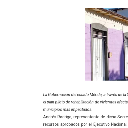
Instituto Nacional de Nutri
Gobernación de Mérida fort
Corposalud inició talleres 
Fortalecen formación acad
Fortaleciendo la economía
Campo Elías consolida plan
Fundecem inició con éxito e
La Gobernación del estado Mérida, a través de la 
El Lactario del Iahula cele
el plan piloto de rehabilitación de viviendas afect
Plan Vacacional "Venezuela 
municipios más impactados.
Andrés Rodrigo, representante de dicha Secret
Iniciación al yoga reúne a
recursos aprobados por el Ejecutivo Nacional,