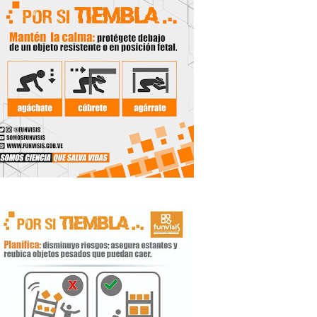
ritorial
e agua