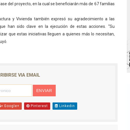
ase del proyecto, en la cual se beneficiarán más de 67 familias
gobierno en Mérida con plan de actualización y atención ter
ructura y Vivienda también expresó su agradecimiento a las
cios del OAN para la instalación del detector Cherenkov d
 que han sido clave en la ejecución de estas acciones. “Su
marco del Encuentro LAGO Venezuela, edición Mérida
ar que estas iniciativas lleguen a quienes más lo necesitan,
uyó.
n de asfaltado
M
 la coordinación de políticas sociales en Mérida
RIBIRSE VIA EMAIL
Google+
Pinterest
Linkedin