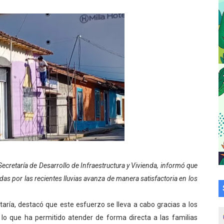
ción celebra Semana Internacional de la Lactancia Materna
alece el desarrollo productivo en Rangel
para aspirantes al curso de Emergencia Prehospitalaria
émica de médicos en proceso de ruralidad
 comunal en El Vigía con microcréditos a emprendedores y
 de bacheo en el sector La Montañita
l taller vacacional de origami
Secretaría de Desarrollo de Infraestructura y Vivienda, informó que
bra la Semana Mundial de la Lactancia Materna
adas por las recientes lluvias avanza de manera satisfactoria en los
Ríe 2026" brinda recreación y cultura a niños del municipio
aría, destacó que este esfuerzo se lleva a cabo gracias a los
 diversos clubes deportivos de Zea en una enriquecedora jo
 lo que ha permitido atender de forma directa a las familias