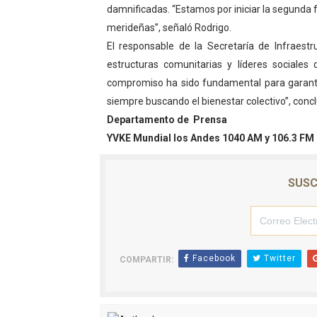
damnificadas. “Estamos por iniciar la segunda f
Mincomunas impulsa el auto
merideñas”, señaló Rodrigo.
El responsable de la Secretaría de Infraest
Expertos inspeccionan espa
estructuras comunitarias y líderes sociales
Dictan MasterClass en el 
compromiso ha sido fundamental para garantiz
siempre buscando el bienestar colectivo”, concl
Campo Elías avanza con pla
Departamento de Prensa
YVKE Mundial los Andes 1040 AM y 106.3 F
Encuentro estadal fortalece
SUSC
Facebook
Twitter
COMPARTIR: