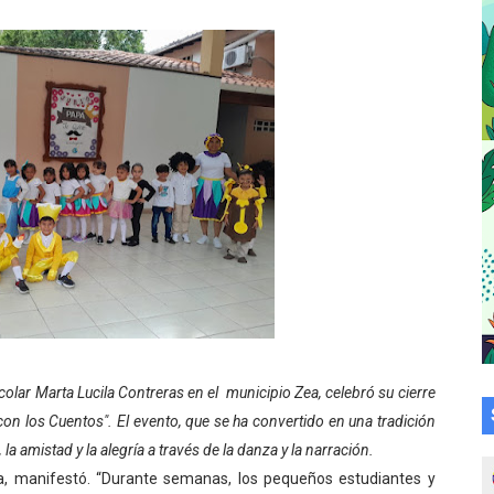
a en la transformación del hospital Sor Juana Inés
 sobre gaita de tambora con Fundecem
tra sus avances en visita del Consejo Legislativo
ción celebra Semana Internacional de la Lactancia Materna
alece el desarrollo productivo en Rangel
para aspirantes al curso de Emergencia Prehospitalaria
émica de médicos en proceso de ruralidad
 comunal en El Vigía con microcréditos a emprendedores y
colar Marta Lucila Contreras en el municipio Zea, celebró su cierre
 con los Cuentos". El evento, que se ha convertido en una tradición
 de bacheo en el sector La Montañita
 la amistad y la alegría a través de la danza y la narración.
l taller vacacional de origami
 manifestó. “Durante semanas, los pequeños estudiantes y