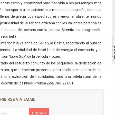
 entusiasmo y creatividad para dar vida a los personajes más
bra la Semana Mundial de la Lactancia Materna
ación transportó a los asistentes a mundos de ensueño, donde la
 llenos de gracia. Los espectadores vivieron el vibrante mundo
Ríe 2026" brinda recreación y cultura a niños del municipio
ajestuosidad de la sabana africana con los valientes personajes
 diversos clubes deportivos de Zea en una enriquecedora jo
undidades del océano con la curiosa Sirenita. La imaginación
inkerbell).
gobierno en Mérida con plan de actualización y atención ter
terior y la valentía de Bella y la Bestia, recordando al público
ncias. La vitalidad de Heidi llenó de energía el escenario, y el
cios del OAN para la instalación del detector Cherenkov d
ción "Libre Soy" de la película Frozen.
tado del esfuerzo conjunto de los pequeños, la dedicación de
ilias, que se hicieron presentes para celebrar el talento de los
ue una exhibición de habilidades, sino una celebración de la
l espíritu de los niños. Prensa Zea/CNP:22.091
RIBIRSE VIA EMAIL