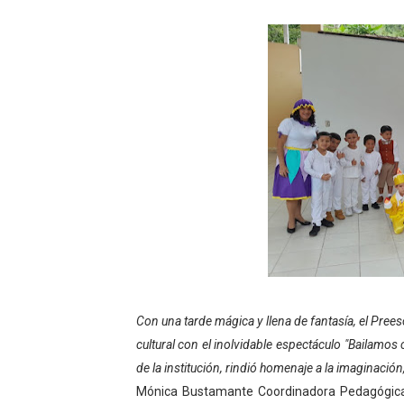
Gobierno bolivariano avanz
Niños merideños aprenden
Hospital universitario mues
Instituto Nacional de Nutri
Gobernación de Mérida fort
Corposalud inició talleres 
Fortalecen formación acad
Fortaleciendo la economía
Con una tarde mágica y llena de fantasía, el Prees
cultural con el inolvidable espectáculo "Bailamos
Campo Elías consolida plan
de la institución, rindió homenaje a la imaginación,
Fundecem inició con éxito e
Mónica Bustamante Coordinadora Pedagógica,