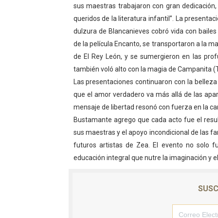
sus maestras trabajaron con gran dedicación,
El Lactario del Iahula cele
queridos de la literatura infantil”. La present
dulzura de Blancanieves cobró vida con bailes
Plan Vacacional "Venezuela 
de la película Encanto, se transportaron a la m
Iniciación al yoga reúne a
de El Rey León, y se sumergieron en las prof
también voló alto con la magia de Campanita (T
Mincomunas impulsa el auto
Las presentaciones continuaron con la belleza in
que el amor verdadero va más allá de las aparie
Expertos inspeccionan espa
mensaje de libertad resonó con fuerza en la can
Bustamante agrego que cada acto fue el resul
sus maestras y el apoyo incondicional de las fam
futuros artistas de Zea. El evento no solo f
educación integral que nutre la imaginación y e
SUSC