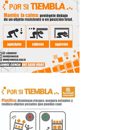
 Libertador
rnada vacacional
ritorial
e agua