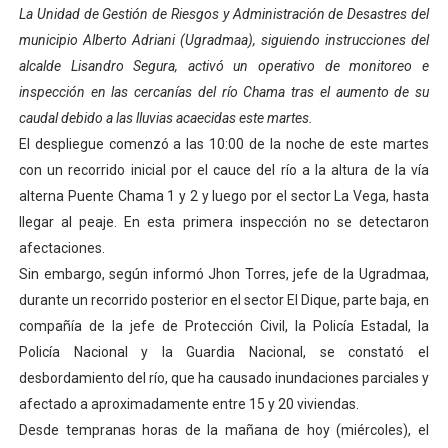
La Unidad de Gestión de Riesgos y Administración de Desastres del
El Lactario del Iahula celebra la Semana Mundial de la 
municipio Alberto Adriani (Ugradmaa), siguiendo instrucciones del
alcalde Lisandro Segura, activó un operativo de monitoreo e
Plan Vacacional "Venezuela Ríe 2026" brinda recreación 
inspección en las cercanías del río Chama tras el aumento de su
Iniciación al yoga reúne a diversos clubes deportivos 
caudal debido a las lluvias acaecidas este martes.
El despliegue comenzó a las 10:00 de la noche de este martes
Mincomunas impulsa el autogobierno en Mérida con plan 
con un recorrido inicial por el cauce del río a la altura de la vía
alterna Puente Chama 1 y 2 y luego por el sector La Vega, hasta
Expertos inspeccionan espacios del OAN para la instal
llegar al peaje. En esta primera inspección no se detectaron
afectaciones.
Sin embargo, según informó Jhon Torres, jefe de la Ugradmaa,
durante un recorrido posterior en el sector El Dique, parte baja, en
compañía de la jefe de Protección Civil, la Policía Estadal, la
Policía Nacional y la Guardia Nacional, se constató el
desbordamiento del río, que ha causado inundaciones parciales y
afectado a aproximadamente entre 15 y 20 viviendas.
Desde tempranas horas de la mañana de hoy (miércoles), el