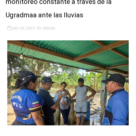
monitoreo constante a través de la
Gobierno bolivariano avanza en la transformación del h
Ugradmaa ante las lluvias
Niños merideños aprenden sobre gaita de tambora co
julio 02, 2025
Mérida
Hospital universitario muestra sus avances en visita de
Instituto Nacional de Nutrición celebra Semana Interna
Gobernación de Mérida fortalece el desarrollo product
Corposalud inició talleres para aspirantes al curso de
Fortalecen formación académica de médicos en proces
Fortaleciendo la economía comunal en El Vigía con mi
Campo Elías consolida plan de bacheo en el sector La 
Fundecem inició con éxito el taller vacacional de origa