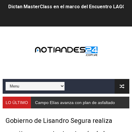
Dictan MasterClass en el marco del Encuentro LAGO Ve
Campo Elías avanza con plan de asfaltado
Encuentro estadal fortalece la coordinación de polític
Gobernador Arnaldo Sánchez apadrina a más de 993 nu
Venezuela instala su primer detector de astropartícula
Consolidan planificación técnica en el Complejo Educat
Mérida fortalece su reserva deportiva de cara a comp
Gobernación de Mérida instalará mesa de trabajo con 
LO ÚLTIMO
Campo Elías avanza con plan de asfaltado
Niños merideños potencian su talento en plan vacaciona
Gobierno de Lisandro Segura realiza
Fundecem ofrece taller de bordado en punto de cruz