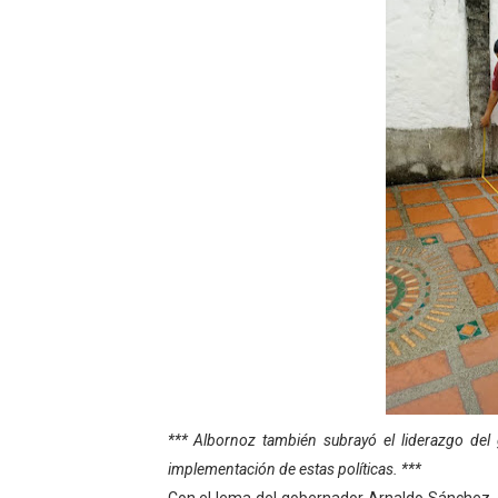
Fundacite Mérida dicta tall
INN-Mérida celebró el Lacto
Impulsan plan estratégico 
Mérida impulsa desarrollo 
Fomficc consolida alianzas
Niños de Estudiantes de M
Corposalud y Secretaría Soc
Inicia el plan vacacional V
Entregan planta eléctrica pa
*** Albornoz también subrayó el liderazgo del
implementación de estas políticas. ***
Expertos inspeccionan espa