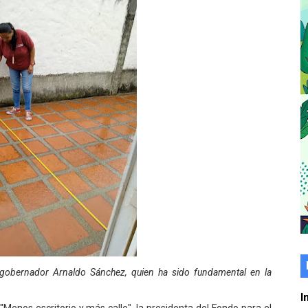
er gratuito de electrónica básica para jóvenes
 grado para promover el inicio de una vida saludable
de seguridad ciudadana 2027-2029 en los 23 municipios
económico con taller de marcas y patentes
 e impulsa la economía comunal en Mérida
érida sembraron 110 árboles en su sede
ial fortalecen la atención en los municipios
enezuela Renace en el sector El Alcázar
ra fortalecer la atención sanitaria en Ejido
 gobernador Arnaldo Sánchez, quien ha sido fundamental en la
cios del OAN para la instalación del detector Cherenkov d
I