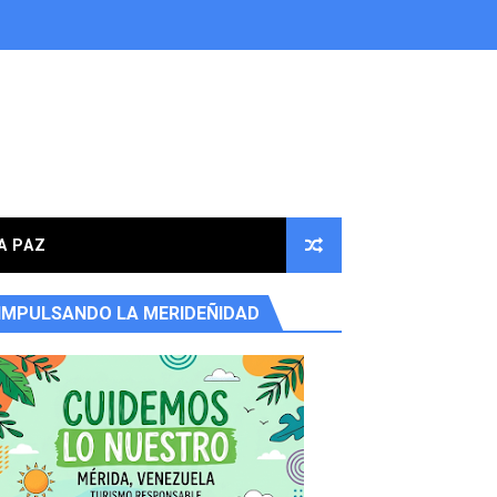
A PAZ
IMPULSANDO LA MERIDEÑIDAD
ores en la parroquia Osuna Rodríguez