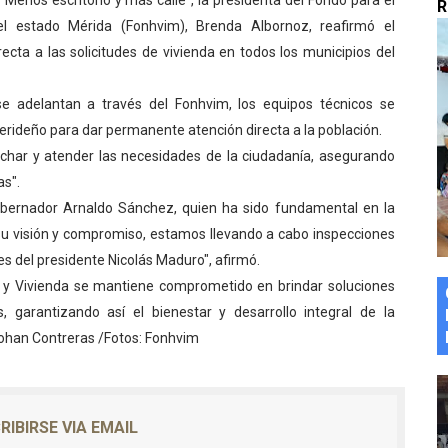
Menos escritorio y más calle", la presidenta del Fondo para el
R
marco del Encuentro LAGO Venezuela, edición Mérida
del estado Mérida (Fonhvim), Brenda Albornoz, reafirmó el
cta a las solicitudes de vivienda en todos los municipios del
n de asfaltado
se adelantan a través del Fonhvim, los equipos técnicos se
 la coordinación de políticas sociales en Mérida
erideño para dar permanente atención directa a la población.
uchar y atender las necesidades de la ciudadanía, asegurando
z apadrina a más de 993 nuevos bachilleres de Mérida
as".
ega a Pueblo Llano con la activación de dos quirófanos
obernador Arnaldo Sánchez, quien ha sido fundamental en la
 su visión y compromiso, estamos llevando a cabo inspecciones
es del presidente Nicolás Maduro", afirmó.
at y Vivienda se mantiene comprometido en brindar soluciones
, garantizando así el bienestar y desarrollo integral de la
ohan Contreras /Fotos: Fonhvim
RIBIRSE VIA EMAIL