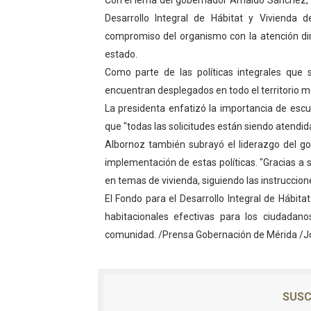
Con el lema del gobernador Arnaldo Sánchez, "
Dictan MasterClass en el 
Desarrollo Integral de Hábitat y Vivienda 
compromiso del organismo con la atención dire
Campo Elías avanza con pla
estado.
Como parte de las políticas integrales que 
Encuentro estadal fortalece
encuentran desplegados en todo el territorio m
La presidenta enfatizó la importancia de esc
Gobernador Arnaldo Sánche
que "todas las solicitudes están siendo atendid
Plan Quirúrgico Regional ll
Albornoz también subrayó el liderazgo del g
implementación de estas políticas. "Gracias a
en temas de vivienda, siguiendo las instruccion
El Fondo para el Desarrollo Integral de Hábit
habitacionales efectivas para los ciudadanos
comunidad. /Prensa Gobernación de Mérida /J
SUSC