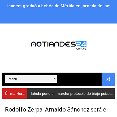
Iaanem graduó a bebés de Mérida en jornada de lactan
Iahula pone en marcha protocolo de triaje psicosocial 
Arranca en Rivas Dávila el Plan de Renovación de Voce
Alcalde Nelson Álvarez llevó jornada recreativa a la pa
CorpoMérida continúa con ciclos de formación
Fundacite culmina primera etapa de su Plan Vacacional
Nevado Gas optimiza servicio residencial en la Urbani
Balance semestral impulsa inclusión y atención a pers
Última Hora
Iahula pone en marcha protocolo de triaje psicosocial para atender a rescatistas
Plan Vacacional Comunitario “Ríe 2026” recorre las pa
Rodolfo Zerpa: Arnaldo Sánchez será el
Alcaldía del Municipio Libertador realizó una jornada s