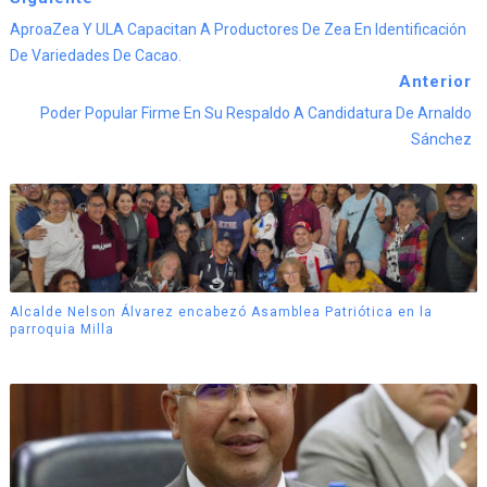
AproaZea Y ULA Capacitan A Productores De Zea En Identificación
De Variedades De Cacao.
Anterior
Poder Popular Firme En Su Respaldo A Candidatura De Arnaldo
Sánchez
Alcalde Nelson Álvarez encabezó Asamblea Patriótica en la
parroquia Milla