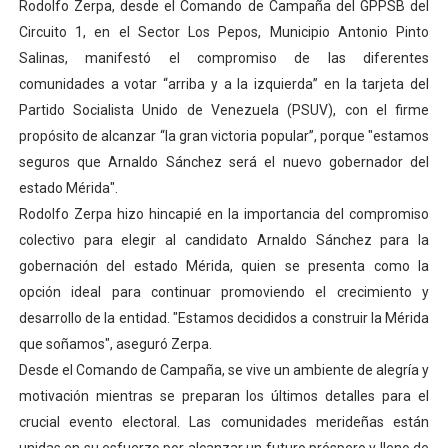
Rodolfo Zerpa, desde el Comando de Campaña del GPPSB del
Dictan MasterClass en el marco del Encuentro LAGO Ve
Circuito 1, en el Sector Los Pepos, Municipio Antonio Pinto
Salinas, manifestó el compromiso de las diferentes
Campo Elías avanza con plan de asfaltado
comunidades a votar “arriba y a la izquierda” en la tarjeta del
Partido Socialista Unido de Venezuela (PSUV), con el firme
Encuentro estadal fortalece la coordinación de polític
propósito de alcanzar “la gran victoria popular”, porque "estamos
Gobernador Arnaldo Sánchez apadrina a más de 993 nu
seguros que Arnaldo Sánchez será el nuevo gobernador del
estado Mérida".
Plan Quirúrgico Regional llega a Pueblo Llano con la ac
Rodolfo Zerpa hizo hincapié en la importancia del compromiso
colectivo para elegir al candidato Arnaldo Sánchez para la
gobernación del estado Mérida, quien se presenta como la
opción ideal para continuar promoviendo el crecimiento y
desarrollo de la entidad. "Estamos decididos a construir la Mérida
que soñamos", aseguró Zerpa.
Desde el Comando de Campaña, se vive un ambiente de alegría y
motivación mientras se preparan los últimos detalles para el
crucial evento electoral. Las comunidades merideñas están