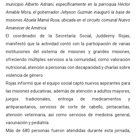
municipio Alberto Adriani, específicamente en la parroquia Héctor
El Lactario del Iahula celebra la Semana Mundial de la 
Amable Mora, el gobernador Jehyson Guzmán inauguró la base de
misiones Abuela Mamá Rosa, ubicada en el circuito comunal Nuevo
Plan Vacacional "Venezuela Ríe 2026" brinda recreación 
Amanecer de América.
Iniciación al yoga reúne a diversos clubes deportivos 
El coordinador de la Secretaría Social, Juddeimy Rojas,
manifestó que la actividad contó con la participación de varias
Mincomunas impulsa el autogobierno en Mérida con plan 
instituciones del sistema de misiones y grandes misiones,
ofreciendo múltiples servicios a la comunidad, como valoración
Expertos inspeccionan espacios del OAN para la instal
nutricional, atención a personas con discapacidad y charlas sobre
violencia de género.
Rojas informó que el equipo social captó nuevos aspirantes para
las misiones educativas, además de atención a adultos mayores,
juegos tradicionales, entrega de medicamentos y
antiparasitarios, servicios de corte de cabello, pintacaritas,
atención veterinaria, así como servicios de medicina general,
vacunación y pediatría.
Más de 680 personas fueron atendidas durante esta jornada,