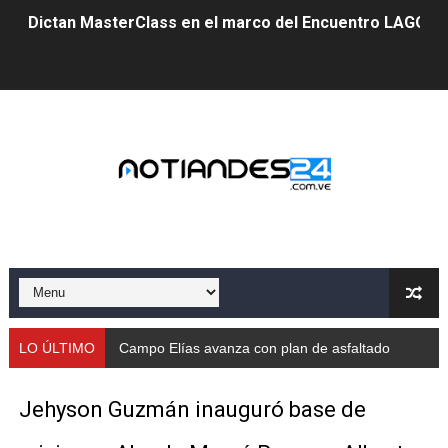
Dictan MasterClass en el marco del Encuentro LAGO Ve
Campo Elías avanza con plan de asfaltado
Encuentro estadal fortalece la coordinación de polític
Gobernador Arnaldo Sánchez apadrina a más de 993 nu
Venezuela instala su primer detector de astropartícula
Consolidan planificación técnica en el Complejo Educat
Mérida fortalece su reserva deportiva de cara a comp
Gobernación de Mérida instalará mesa de trabajo con 
LO ÚLTIMO
Campo Elías avanza con plan de asfaltado
Niños merideños potencian su talento en plan vacaciona
Jehyson Guzmán inauguró base de
Fundecem ofrece taller de bordado en punto de cruz