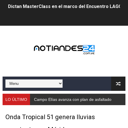
Dictan MasterClass en el marco del Encuentro LAGO Ve
Campo Elías avanza con plan de asfaltado
Encuentro estadal fortalece la coordinación de polític
Gobernador Arnaldo Sánchez apadrina a más de 993 nu
Venezuela instala su primer detector de astropartícula
Consolidan planificación técnica en el Complejo Educat
Mérida fortalece su reserva deportiva de cara a comp
Gobernación de Mérida instalará mesa de trabajo con 
LO ÚLTIMO
Campo Elías avanza con plan de asfaltado
Niños merideños potencian su talento en plan vacaciona
Onda Tropical 51 genera lluvias
Fundecem ofrece taller de bordado en punto de cruz