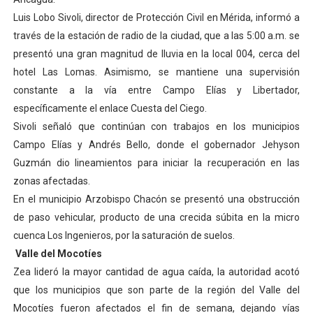
El Lactario del Iahula celebra la Semana Mundial de la 
Luis Lobo Sivoli, director de Protección Civil en Mérida, informó a
través de la estación de radio de la ciudad, que a las 5:00 a.m. se
Plan Vacacional "Venezuela Ríe 2026" brinda recreación 
presentó una gran magnitud de lluvia en la local 004, cerca del
hotel Las Lomas. Asimismo, se mantiene una supervisión
Iniciación al yoga reúne a diversos clubes deportivos 
constante a la vía entre Campo Elías y Libertador,
específicamente el enlace Cuesta del Ciego.
Mincomunas impulsa el autogobierno en Mérida con plan 
Sivoli señaló que continúan con trabajos en los municipios
Expertos inspeccionan espacios del OAN para la instal
Campo Elías y Andrés Bello, donde el gobernador Jehyson
Guzmán dio lineamientos para iniciar la recuperación en las
zonas afectadas.
En el municipio Arzobispo Chacón se presentó una obstrucción
de paso vehicular, producto de una crecida súbita en la micro
cuenca Los Ingenieros, por la saturación de suelos.
Valle del Mocotíes
Zea lideró la mayor cantidad de agua caída, la autoridad acotó
que los municipios que son parte de la región del Valle del
Mocotíes fueron afectados el fin de semana, dejando vías