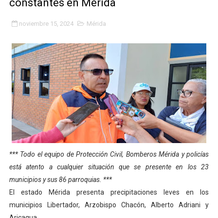
constantes en Mérida
Gobierno bolivariano avanza en la transformación del h
noviembre 15, 2024
Mérida
Niños merideños aprenden sobre gaita de tambora co
Hospital universitario muestra sus avances en visita de
Instituto Nacional de Nutrición celebra Semana Interna
Gobernación de Mérida fortalece el desarrollo product
Corposalud inició talleres para aspirantes al curso de
Fortalecen formación académica de médicos en proces
*** Todo el equipo de Protección Civil, Bomberos Mérida y policías
Fortaleciendo la economía comunal en El Vigía con mi
está atento a cualquier situación que se presente en los 23
municipios y sus 86 parroquias. ***
Campo Elías consolida plan de bacheo en el sector La 
El estado Mérida presenta precipitaciones leves en los
municipios Libertador, Arzobispo Chacón, Alberto Adriani y
Fundecem inició con éxito el taller vacacional de origa
Aricagua.