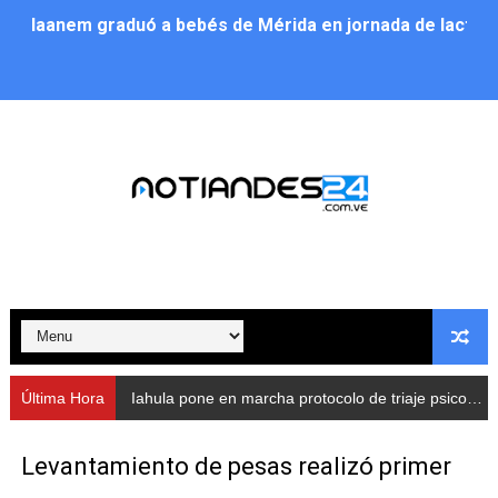
Iaanem graduó a bebés de Mérida en jornada de lactan
Iahula pone en marcha protocolo de triaje psicosocial 
Arranca en Rivas Dávila el Plan de Renovación de Voce
Alcalde Nelson Álvarez llevó jornada recreativa a la pa
CorpoMérida continúa con ciclos de formación
Fundacite culmina primera etapa de su Plan Vacacional
Nevado Gas optimiza servicio residencial en la Urbani
Balance semestral impulsa inclusión y atención a pers
Última Hora
Iahula pone en marcha protocolo de triaje psicosocial para atender a rescatistas
Plan Vacacional Comunitario “Ríe 2026” recorre las pa
Levantamiento de pesas realizó primer
Alcaldía del Municipio Libertador realizó una jornada s