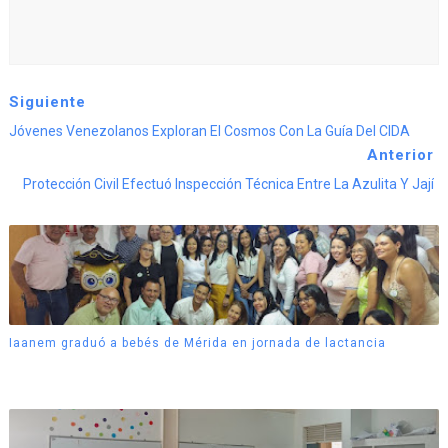
Siguiente
Jóvenes Venezolanos Exploran El Cosmos Con La Guía Del CIDA
Anterior
Protección Civil Efectuó Inspección Técnica Entre La Azulita Y Jají
Iaanem graduó a bebés de Mérida en jornada de lactancia