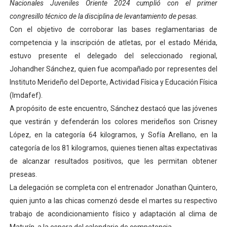
Nacionales Juveniles Oriente 2024 cumplió con el primer
Dictan MasterClass en el marco del Encuentro LAGO Ve
congresillo técnico de la disciplina de levantamiento de pesas.
Con el objetivo de corroborar las bases reglamentarias de
Campo Elías avanza con plan de asfaltado
competencia y la inscripción de atletas, por el estado Mérida,
estuvo presente el delegado del seleccionado regional,
Encuentro estadal fortalece la coordinación de polític
Johandher Sánchez, quien fue acompañado por representes del
Gobernador Arnaldo Sánchez apadrina a más de 993 nu
Instituto Merideño del Deporte, Actividad Física y Educación Física
(Imdafef).
Plan Quirúrgico Regional llega a Pueblo Llano con la ac
A propósito de este encuentro, Sánchez destacó que las jóvenes
que vestirán y defenderán los colores merideños son Crisney
López, en la categoría 64 kilogramos, y Sofía Arellano, en la
categoría de los 81 kilogramos, quienes tienen altas expectativas
de alcanzar resultados positivos, que les permitan obtener
preseas.
La delegación se completa con el entrenador Jonathan Quintero,
quien junto a las chicas comenzó desde el martes su respectivo
trabajo de acondicionamiento físico y adaptación al clima de