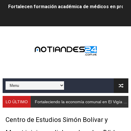
Fortalecen formación académica de médicos en proces
Fortaleciendo la economía comunal en El Vigía con mi
Campo Elías consolida plan de bacheo en el sector La 
Fundecem inició con éxito el taller vacacional de origa
El Lactario del Iahula celebra la Semana Mundial de la 
Plan Vacacional "Venezuela Ríe 2026" brinda recreación 
Iniciación al yoga reúne a diversos clubes deportivos 
Mincomunas impulsa el autogobierno en Mérida con plan 
LO ÚLTIMO
Fortaleciendo la economía comunal en El Vigía con microcréditos a emprendedores y productor
‎Unión cívico militar rindió honores a la Bandera Nacion
Centro de Estudios Simón Bolívar y
Gobernación de Mérida realizó jornada socialista en Ec