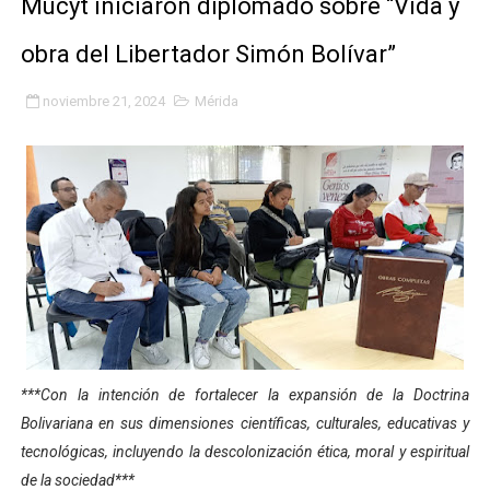
Mucyt iniciaron diplomado sobre “Vida y
Inicia el Plan Cultura Vacacional 2026 en el estado Méri
obra del Libertador Simón Bolívar”
Ibime inició tradicional plan vacacional Aventuras en V
noviembre 21, 2024
Mérida
Merideños disfrutarán del Plan Agosto Escuelas Abier
Recreación y formación fortalecen la integración comu
Club "Rápidos de Zea" brilló en el Primer Festival de 
84 estudiantes celebraron su graduación en el Complejo
Cmdnna lleva esperanza y atención a casas de abrigo 
Comunas de Obispo Ramos de Lora avanzan hacia el em
***Con la intención de fortalecer la expansión de la Doctrina
Arrancó Plan Vacacional Comunitario Venezuela Renac
Bolivariana en sus dimensiones científicas, culturales, educativas y
tecnológicas, incluyendo la descolonización ética, moral y espiritual
Plan Vacacional Venezuela Renace 2026 arrancó con ale
de la sociedad***