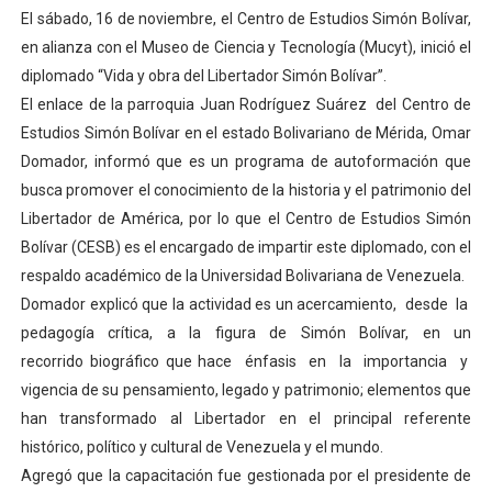
El sábado, 16 de noviembre, el Centro de Estudios Simón Bolívar,
Venezuela Renace 2026 lleva sonrisas y prevención a 
en alianza con el Museo de Ciencia y Tecnología (Mucyt), inició el
diplomado “Vida y obra del Libertador Simón Bolívar”.
Mérida impulsa el mapa de conocimientos con Encuen
El enlace de la parroquia Juan Rodríguez Suárez del Centro de
Complejo Educativo Talento Deportivo lanza Plan Agos
Estudios Simón Bolívar en el estado Bolivariano de Mérida, Omar
Domador, informó que es un programa de autoformación que
Arnaldo Sánchez reinaugura Parque Recreacional Tilingo
busca promover el conocimiento de la historia y el patrimonio del
Libertador de América, por lo que el Centro de Estudios Simón
Corposalud inició talleres para aspirantes al curso de
Bolívar (CESB) es el encargado de impartir este diplomado, con el
respaldo académico de la Universidad Bolivariana de Venezuela.
Domador explicó que la actividad es un acercamiento, desde la
pedagogía crítica, a la figura de Simón Bolívar, en un
recorrido biográfico que hace énfasis en la importancia y
vigencia de su pensamiento, legado y patrimonio; elementos que
han transformado al Libertador en el principal referente
histórico, político y cultural de Venezuela y el mundo.
Agregó que la capacitación fue gestionada por el presidente de