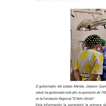
Fundacite Mérida dicta tall
INN-Mérida celebró el Lacto
Impulsan plan estratégico 
Mérida impulsa desarrollo 
Fomficc consolida alianzas
Niños de Estudiantes de M
Corposalud y Secretaría Soc
Inicia el plan vacacional V
El gobernador del estado Mérida, Jehyson Guzmá
Entregan planta eléctrica pa
salud, ha gestionado este año la operación de 7
en la Fundación Regional “El Niño Simón”.
Expertos inspeccionan espa
Esta información la suministró la primera