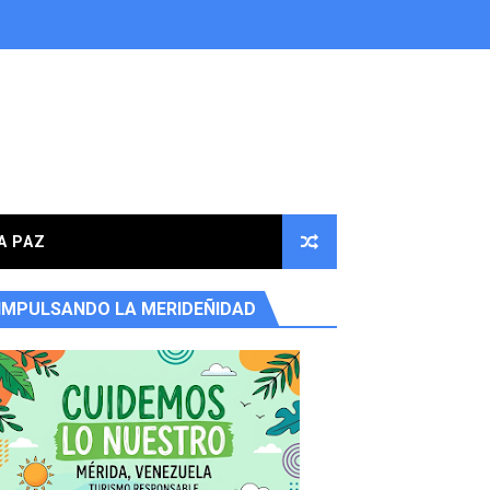
A PAZ
IMPULSANDO LA MERIDEÑIDAD
ores en la parroquia Osuna Rodríguez