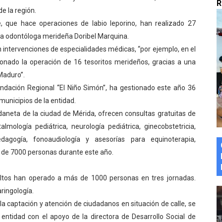
R
e la región.
marco del Encuentro LAGO Venezuela, edición Mérida
, que hace operaciones de labio leporino, han realizado 27
n de asfaltado
 la odontóloga merideña Doribel Marquina.
n intervenciones de especialidades médicas, “por ejemplo, en el
 la coordinación de políticas sociales en Mérida
onado la operación de 16 tesoritos merideños, gracias a una
 Maduro”.
z apadrina a más de 993 nuevos bachilleres de Mérida
undación Regional “El Niño Simón”, ha gestionado este año 36
municipios de la entidad.
ega a Pueblo Llano con la activación de dos quirófanos
aneta de la ciudad de Mérida, ofrecen consultas gratuitas de
ftalmología pediátrica, neurología pediátrica, ginecobstetricia,
edagogía, fonoaudiología y asesorías para equinoterapia,
s de 7000 personas durante este año.
ultos han operado a más de 1000 personas en tres jornadas.
ringología.
la captación y atención de ciudadanos en situación de calle, se
 entidad con el apoyo de la directora de Desarrollo Social de