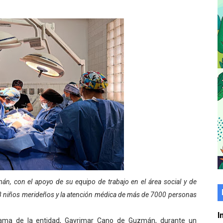
er gratuito de electrónica básica para jóvenes
 grado para promover el inicio de una vida saludable
de seguridad ciudadana 2027-2029 en los 23 municipios
económico con taller de marcas y patentes
 e impulsa la economía comunal en Mérida
érida sembraron 110 árboles en su sede
ial fortalecen la atención en los municipios
enezuela Renace en el sector El Alcázar
n, con el apoyo de su equipo de trabajo en el área social y de
ra fortalecer la atención sanitaria en Ejido
48 niños merideños y la atención médica de más de 7000 personas
cios del OAN para la instalación del detector Cherenkov d
I
 dama de la entidad, Gayrimar Cano de Guzmán, durante un