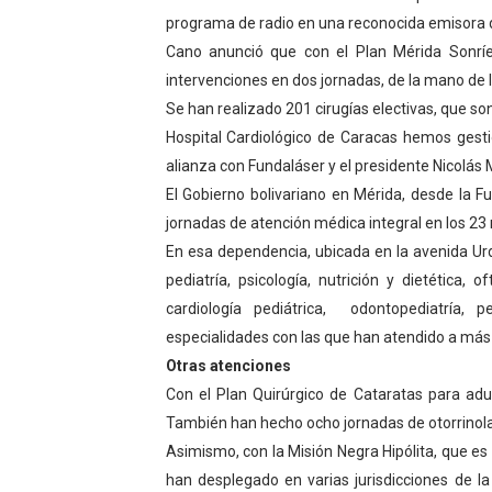
programa de radio en una reconocida emisora d
Dictan MasterClass en el 
Cano anunció que con el Plan Mérida Sonríe
Campo Elías avanza con pla
intervenciones en dos jornadas, de la mano de
Se han realizado 201 cirugías electivas, que so
Encuentro estadal fortalece
Hospital Cardiológico de Caracas hemos gesti
alianza con Fundaláser y el presidente Nicolás
Gobernador Arnaldo Sánche
El Gobierno bolivariano en Mérida, desde la F
jornadas de atención médica integral en los 23 
Plan Quirúrgico Regional ll
En esa dependencia, ubicada en la avenida Urd
pediatría, psicología, nutrición y dietética, o
cardiología pediátrica, odontopediatría, p
especialidades con las que han atendido a má
Otras atenciones
Con el Plan Quirúrgico de Cataratas para ad
También han hecho ocho jornadas de otorrinola
Asimismo, con la Misión Negra Hipólita, que es 
han desplegado en varias jurisdicciones de la