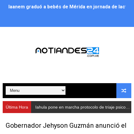
Iaanem graduó a bebés de Mérida en jornada de lactan
Iahula pone en marcha protocolo de triaje psicosocial 
Arranca en Rivas Dávila el Plan de Renovación de Voce
Alcalde Nelson Álvarez llevó jornada recreativa a la pa
CorpoMérida continúa con ciclos de formación
Fundacite culmina primera etapa de su Plan Vacacional
Nevado Gas optimiza servicio residencial en la Urbani
Balance semestral impulsa inclusión y atención a pers
Última Hora
Iahula pone en marcha protocolo de triaje psicosocial para atender a rescatistas
Plan Vacacional Comunitario “Ríe 2026” recorre las pa
Gobernador Jehyson Guzmán anunció el
Alcaldía del Municipio Libertador realizó una jornada s