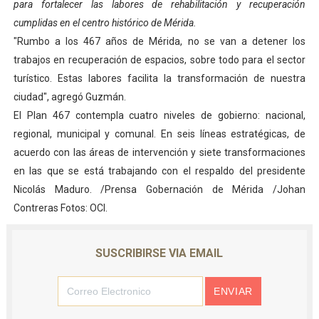
para fortalecer las labores de rehabilitación y recuperación
Dictan MasterClass en el marco del Encuentro LAGO Ve
cumplidas en el centro histórico de Mérida.
"Rumbo a los 467 años de Mérida, no se van a detener los
Campo Elías avanza con plan de asfaltado
trabajos en recuperación de espacios, sobre todo para el sector
turístico. Estas labores facilita la transformación de nuestra
Encuentro estadal fortalece la coordinación de polític
ciudad", agregó Guzmán.
Gobernador Arnaldo Sánchez apadrina a más de 993 nu
El Plan 467 contempla cuatro niveles de gobierno: nacional,
regional, municipal y comunal. En seis líneas estratégicas, de
Plan Quirúrgico Regional llega a Pueblo Llano con la ac
acuerdo con las áreas de intervención y siete transformaciones
en las que se está trabajando con el respaldo del presidente
Nicolás Maduro. /Prensa Gobernación de Mérida /Johan
Contreras Fotos: OCI.
SUSCRIBIRSE VIA EMAIL