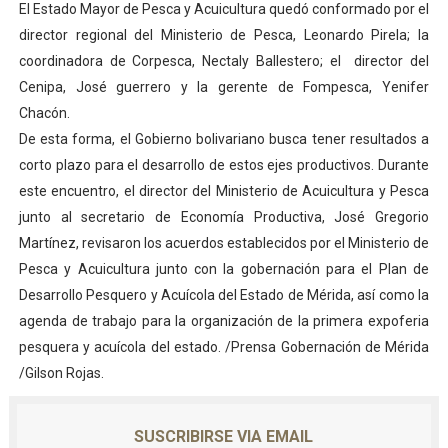
El Estado Mayor de Pesca y Acuicultura quedó conformado por el
Dictan MasterClass en el marco del Encuentro LAGO Ve
director regional del Ministerio de Pesca, Leonardo Pirela; la
coordinadora de Corpesca, Nectaly Ballestero; el director del
Campo Elías avanza con plan de asfaltado
Cenipa, José guerrero y la gerente de Fompesca, Yenifer
Chacón.
Encuentro estadal fortalece la coordinación de polític
De esta forma, el Gobierno bolivariano busca tener resultados a
Gobernador Arnaldo Sánchez apadrina a más de 993 nu
corto plazo para el desarrollo de estos ejes productivos. Durante
este encuentro, el director del Ministerio de Acuicultura y Pesca
Plan Quirúrgico Regional llega a Pueblo Llano con la ac
junto al secretario de Economía Productiva, José Gregorio
Martínez, revisaron los acuerdos establecidos por el Ministerio de
Pesca y Acuicultura junto con la gobernación para el Plan de
Desarrollo Pesquero y Acuícola del Estado de Mérida, así como la
agenda de trabajo para la organización de la primera expoferia
pesquera y acuícola del estado. /Prensa Gobernación de Mérida
/Gilson Rojas.
SUSCRIBIRSE VIA EMAIL