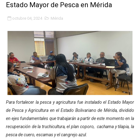
Estado Mayor de Pesca en Mérida
Fundacite Mérida dicta taller gratuito de electrónica b
octubre 04, 2024
Mérida
INN-Mérida celebró el Lacto grado para promover el ini
Impulsan plan estratégico de seguridad ciudadana 2027
Mérida impulsa desarrollo económico con taller de ma
Fomficc consolida alianzas e impulsa la economía com
Niños de Estudiantes de Mérida sembraron 110 árboles
Corposalud y Secretaría Social fortalecen la atención e
Para fortalecer la pesca y agricultura fue instalado el Estado Mayor
Inicia el plan vacacional Venezuela Renace en el sector
de Pesca y Agricultura en el Estado Bolivariano de Mérida, dividido
en ejes fundamentales que trabajarán a partir de este momento en la
Entregan planta eléctrica para fortalecer la atención sa
recuperación de la truchicultura, el plan coporo, cachama y tilapia, la
Expertos inspeccionan espacios del OAN para la instal
pesca de cuero, escamas y el cangrejo azul.