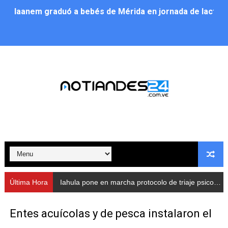
Iaanem graduó a bebés de Mérida en jornada de lactan
Iahula pone en marcha protocolo de triaje psicosocial 
Arranca en Rivas Dávila el Plan de Renovación de Voce
Alcalde Nelson Álvarez llevó jornada recreativa a la pa
CorpoMérida continúa con ciclos de formación
Fundacite culmina primera etapa de su Plan Vacacional
Nevado Gas optimiza servicio residencial en la Urbani
Balance semestral impulsa inclusión y atención a pers
Última Hora
Iahula pone en marcha protocolo de triaje psicosocial para atender a rescatistas
Plan Vacacional Comunitario “Ríe 2026” recorre las pa
Entes acuícolas y de pesca instalaron el
Alcaldía del Municipio Libertador realizó una jornada s