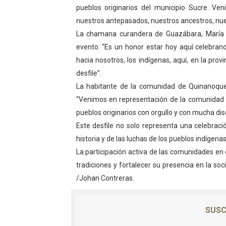
pueblos originarios del municipio Sucre. V
Fundecem inició con éxito e
nuestros antepasados, nuestros ancestros, nue
La chamana curandera de Guazábara, María C
El Lactario del Iahula cele
evento: “Es un honor estar hoy aquí celebrand
Plan Vacacional "Venezuela 
hacia nosotros, los indígenas, aquí, en la prov
desfile”.
Iniciación al yoga reúne a
La habitante de la comunidad de Quinanoque,
“Venimos en representación de la comunidad 
Entregan planta eléctrica pa
pueblos originarios con orgullo y con mucha disc
Este desfile no solo representa una celebració
historia y de las luchas de los pueblos indíge
La participación activa de las comunidades en
tradiciones y fortalecer su presencia en la s
/Johan Contreras.
SUSC