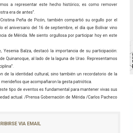
enimos a representar este hecho histórico; es como remover
l taller vacacional de origami
stra era de antes”.
ristina Peña de Picón, también compartió su orgullo por el
bra la Semana Mundial de la Lactancia Materna
o el aniversario del 16 de septiembre, el día que Bolívar vino
Ríe 2026" brinda recreación y cultura a niños del municipio
incia de Mérida. Me siento orgullosa por participar hoy en este
 diversos clubes deportivos de Zea en una enriquecedora jo
 Yesenia Balza, destacó la importancia de su participación:
de Quinanoque, al lado de la laguna de Urao. Representamos
ra fortalecer la atención sanitaria en Ejido
iplina”.
n de la identidad cultural, sino también un recordatorio de la
nas merideños que acompañaron la gesta patriótica.
 este tipo de eventos es fundamental para mantener vivas sus
ociedad actual. /Prensa Gobernación de Mérida /Carlos Pacheco
RIBIRSE VIA EMAIL