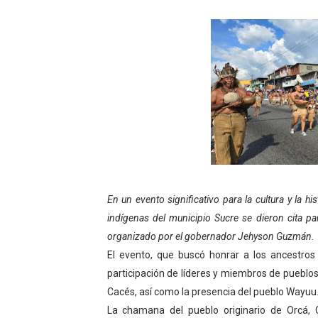
Fundecem ofrece taller de
Gobierno bolivariano avanz
Niños merideños aprenden
Hospital universitario mues
Instituto Nacional de Nutri
Gobernación de Mérida fort
En un evento significativo para la cultura y la 
Corposalud inició talleres 
indígenas del municipio Sucre se dieron cita pa
organizado por el gobernador Jehyson Guzmán.
Fortalecen formación acad
El evento, que buscó honrar a los ancestros 
Fortaleciendo la economía
participación de líderes y miembros de pueb
Cacés, así como la presencia del pueblo Wayuu
Campo Elías consolida plan
La chamana del pueblo originario de Orcá,