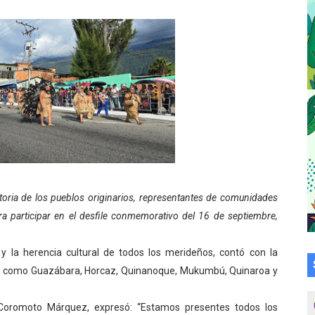
 bordado en punto de cruz
a en la transformación del hospital Sor Juana Inés
 sobre gaita de tambora con Fundecem
tra sus avances en visita del Consejo Legislativo
ción celebra Semana Internacional de la Lactancia Materna
alece el desarrollo productivo en Rangel
historia de los pueblos originarios, representantes de comunidades
para aspirantes al curso de Emergencia Prehospitalaria
ra participar en el desfile conmemorativo del 16 de septiembre,
émica de médicos en proceso de ruralidad
y la herencia cultural de todos los merideños, contó con la
 comunal en El Vigía con microcréditos a emprendedores y
los como Guazábara, Horcaz, Quinanoque, Mukumbú, Quinaroa y
.
 de bacheo en el sector La Montañita
 Coromoto Márquez, expresó: “Estamos presentes todos los