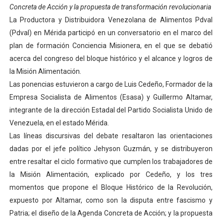
Concreta de Acción y la propuesta de transformación revolucionaria
Campo Elías consolida plan de bacheo en el sector La 
La Productora y Distribuidora Venezolana de Alimentos Pdval
(Pdval) en Mérida participó en un conversatorio en el marco del
Fundecem inició con éxito el taller vacacional de origa
plan de formación Conciencia Misionera, en el que se debatió
El Lactario del Iahula celebra la Semana Mundial de la 
acerca del congreso del bloque histórico y el alcance y logros de
la Misión Alimentación.
Plan Vacacional "Venezuela Ríe 2026" brinda recreación 
Las ponencias estuvieron a cargo de Luis Cedeño, Formador de la
Empresa Socialista de Alimentos (Esasa) y Guillermo Altamar,
Inicia el plan vacacional Venezuela Renace en el sector
integrante de la dirección Estadal del Partido Socialista Unido de
Venezuela, en el estado Mérida.
Las líneas discursivas del debate resaltaron las orientaciones
dadas por el jefe político Jehyson Guzmán, y se distribuyeron
entre resaltar el ciclo formativo que cumplen los trabajadores de
la Misión Alimentación, explicado por Cedeño, y los tres
momentos que propone el Bloque Histórico de la Revolución,
expuesto por Altamar, como son la disputa entre fascismo y
Patria; el diseño de la Agenda Concreta de Acción; y la propuesta