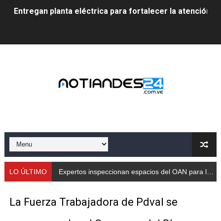
Entregan planta eléctrica para fortalecer la atención sa
Expertos inspeccionan espacios del OAN para la instal
Dictan MasterClass en el marco del Encuentro LAGO Ve
Campo Elías avanza con plan de asfaltado
Encuentro estadal fortalece la coordinación de polític
Gobernador Arnaldo Sánchez apadrina a más de 993 nu
Venezuela instala su primer detector de astropartícula
Consolidan planificación técnica en el Complejo Educat
LO ÚLTIMO
Expertos inspeccionan espacios del OAN para la instalación del detector Cherenkov de agua
Mérida fortalece su reserva deportiva de cara a comp
La Fuerza Trabajadora de Pdval se
Gobernación de Mérida instalará mesa de trabajo con 