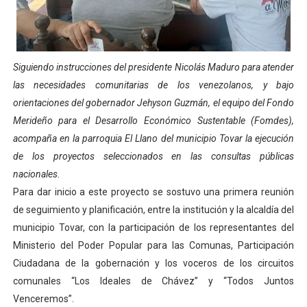
Dictan MasterClass en el marco del Encuentro LAGO Ve
Campo Elías avanza con plan de asfaltado
Siguiendo instrucciones del presidente Nicolás Maduro para atender
Encuentro estadal fortalece la coordinación de polític
las necesidades comunitarias de los venezolanos, y bajo
orientaciones del gobernador Jehyson Guzmán, el equipo del Fondo
Gobernador Arnaldo Sánchez apadrina a más de 993 nu
Merideño para el Desarrollo Económico Sustentable (Fomdes),
acompaña en la parroquia El Llano del municipio Tovar la ejecución
Plan Quirúrgico Regional llega a Pueblo Llano con la ac
de los proyectos seleccionados en las consultas públicas
nacionales.
Para dar inicio a este proyecto se sostuvo una primera reunión
de seguimiento y planificación, entre la institución y la alcaldía del
municipio Tovar, con la participación de los representantes del
Ministerio del Poder Popular para las Comunas, Participación
Ciudadana de la gobernación y los voceros de los circuitos
comunales “Los Ideales de Chávez” y “Todos Juntos
Venceremos”.