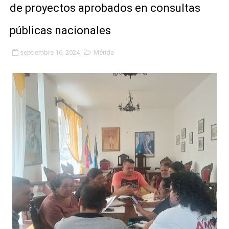
de proyectos aprobados en consultas
Fundacite Mérida dicta taller gratuito de electrónica b
públicas nacionales
INN-Mérida celebró el Lacto grado para promover el ini
septiembre 16, 2024
Mérida
Impulsan plan estratégico de seguridad ciudadana 2027
Mérida impulsa desarrollo económico con taller de ma
Fomficc consolida alianzas e impulsa la economía com
Niños de Estudiantes de Mérida sembraron 110 árboles
Corposalud y Secretaría Social fortalecen la atención e
Inicia el plan vacacional Venezuela Renace en el sector
Entregan planta eléctrica para fortalecer la atención sa
Expertos inspeccionan espacios del OAN para la instal