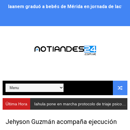
Iaanem graduó a bebés de Mérida en jornada de lactan
Iahula pone en marcha protocolo de triaje psicosocial 
Arranca en Rivas Dávila el Plan de Renovación de Voce
Alcalde Nelson Álvarez llevó jornada recreativa a la pa
CorpoMérida continúa con ciclos de formación
Fundacite culmina primera etapa de su Plan Vacacional
Nevado Gas optimiza servicio residencial en la Urbani
Balance semestral impulsa inclusión y atención a pers
Última Hora
Iahula pone en marcha protocolo de triaje psicosocial para atender a rescatistas
Plan Vacacional Comunitario “Ríe 2026” recorre las pa
Jehyson Guzmán acompaña ejecución
Alcaldía del Municipio Libertador realizó una jornada s