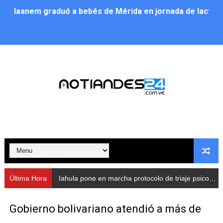
Iaanem graduó a bebés de Mérida en jornada de lactan
Iahula pone en marcha protocolo de triaje psicosocial 
Arranca en Rivas Dávila el Plan de Renovación de Voce
Alcalde Nelson Álvarez llevó jornada recreativa a la pa
CorpoMérida continúa con ciclos de formación
Fundacite culmina primera etapa de su Plan Vacacional
Nevado Gas optimiza servicio residencial en la Urbani
Balance semestral impulsa inclusión y atención a pers
Última Hora
Iahula pone en marcha protocolo de triaje psicosocial para atender a rescatistas
Plan Vacacional Comunitario “Ríe 2026” recorre las pa
Gobierno bolivariano atendió a más de
Alcaldía del Municipio Libertador realizó una jornada s