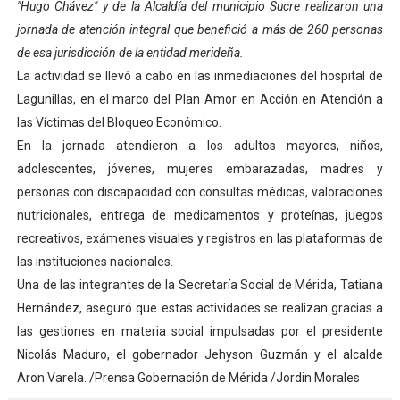
"Hugo Chávez" y de la Alcaldía del municipio Sucre realizaron una
Dictan MasterClass en el marco del Encuentro LAGO Ve
jornada de atención integral que benefició a más de 260 personas
de esa jurisdicción de la entidad merideña.
Campo Elías avanza con plan de asfaltado
La actividad se llevó a cabo en las inmediaciones del hospital de
Lagunillas, en el marco del Plan Amor en Acción en Atención a
Encuentro estadal fortalece la coordinación de polític
las Víctimas del Bloqueo Económico.
Gobernador Arnaldo Sánchez apadrina a más de 993 nu
En la jornada atendieron a los adultos mayores, niños,
adolescentes, jóvenes, mujeres embarazadas, madres y
Plan Quirúrgico Regional llega a Pueblo Llano con la ac
personas con discapacidad con consultas médicas, valoraciones
nutricionales, entrega de medicamentos y proteínas, juegos
recreativos, exámenes visuales y registros en las plataformas de
las instituciones nacionales.
Una de las integrantes de la Secretaría Social de Mérida, Tatiana
Hernández, aseguró que estas actividades se realizan gracias a
las gestiones en materia social impulsadas por el presidente
Nicolás Maduro, el gobernador Jehyson Guzmán y el alcalde
Aron Varela. /Prensa Gobernación de Mérida /Jordin Morales