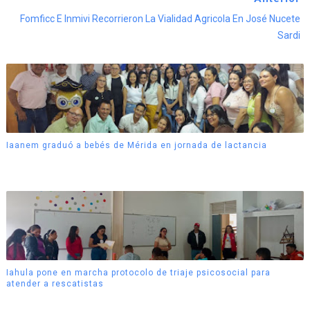
Fomficc E Inmivi Recorrieron La Vialidad Agricola En José Nucete
Sardi
Iaanem graduó a bebés de Mérida en jornada de lactancia
Iahula pone en marcha protocolo de triaje psicosocial para
atender a rescatistas