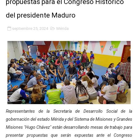
propuestas para el Congreso Histórico
Gobierno bolivariano avanza en la transformación del h
del presidente Maduro
Niños merideños aprenden sobre gaita de tambora co
septiembre 25, 2024
Mérida
Hospital universitario muestra sus avances en visita de
Instituto Nacional de Nutrición celebra Semana Interna
Gobernación de Mérida fortalece el desarrollo product
Corposalud inició talleres para aspirantes al curso de
Fortalecen formación académica de médicos en proces
Fortaleciendo la economía comunal en El Vigía con mi
Representantes de la Secretaría de Desarrollo Social de la
Campo Elías consolida plan de bacheo en el sector La 
gobernación del estado Mérida y del Sistema de Misiones y Grandes
Misiones "Hugo Chávez" están desarrollando mesas de trabajo para
Fundecem inició con éxito el taller vacacional de origa
presentar propuestas que serán expuestas ante el Congreso