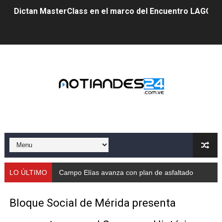
Dictan MasterClass en el marco del Encuentro LAGO Ve
Campo Elías avanza con plan de asfaltado
Encuentro estadal fortalece la coordinación de polític
Gobernador Arnaldo Sánchez apadrina a más de 993 nu
Venezuela instala su primer detector de astropartícula
Consolidan planificación técnica en el Complejo Educat
Mérida fortalece su reserva deportiva de cara a comp
Gobernación de Mérida instalará mesa de trabajo con 
LO ÚLTIMO
Campo Elías avanza con plan de asfaltado
Niños merideños potencian su talento en plan vacaciona
Bloque Social de Mérida presenta
Fundecem ofrece taller de bordado en punto de cruz