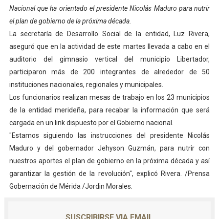
Nacional que ha orientado el presidente Nicolás Maduro para nutrir
El Lactario del Iahula celebra la Semana Mundial de la 
el plan de gobierno de la próxima década.
La secretaría de Desarrollo Social de la entidad, Luz Rivera,
Plan Vacacional "Venezuela Ríe 2026" brinda recreación 
aseguró que en la actividad de este martes llevada a cabo en el
Iniciación al yoga reúne a diversos clubes deportivos 
auditorio del gimnasio vertical del municipio Libertador,
participaron más de 200 integrantes de alrededor de 50
Mincomunas impulsa el autogobierno en Mérida con plan 
instituciones nacionales, regionales y municipales.
Los funcionarios realizan mesas de trabajo en los 23 municipios
Expertos inspeccionan espacios del OAN para la instal
de la entidad merideña, para recabar la información que será
cargada en un link dispuesto por el Gobierno nacional.
"Estamos siguiendo las instrucciones del presidente Nicolás
Maduro y del gobernador Jehyson Guzmán, para nutrir con
nuestros aportes el plan de gobierno en la próxima década y así
garantizar la gestión de la revolución", explicó Rivera. /Prensa
Gobernación de Mérida /Jordin Morales.
SUSCRIBIRSE VIA EMAIL