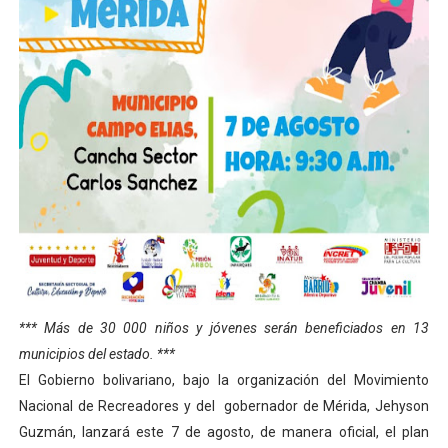
El Lactario del Iahula celebra la Semana Mundial de la 
Plan Vacacional "Venezuela Ríe 2026" brinda recreación 
Iniciación al yoga reúne a diversos clubes deportivos 
Mincomunas impulsa el autogobierno en Mérida con plan 
Expertos inspeccionan espacios del OAN para la instal
*** Más de 30 000 niños y jóvenes serán beneficiados en 13
municipios del estado. ***
El Gobierno bolivariano, bajo la organización del Movimiento
Nacional de Recreadores y del gobernador de Mérida, Jehyson
Guzmán, lanzará este 7 de agosto, de manera oficial, el plan