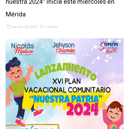
nuestra 2024” inicia este miércoles en
Gobierno bolivariano avanza en la transformación del h
Mérida
Niños merideños aprenden sobre gaita de tambora co
agosto 06, 2024
Cultura
Hospital universitario muestra sus avances en visita de
Instituto Nacional de Nutrición celebra Semana Interna
Gobernación de Mérida fortalece el desarrollo product
Corposalud inició talleres para aspirantes al curso de
Fortalecen formación académica de médicos en proces
Fortaleciendo la economía comunal en El Vigía con mi
Campo Elías consolida plan de bacheo en el sector La 
Fundecem inició con éxito el taller vacacional de origa