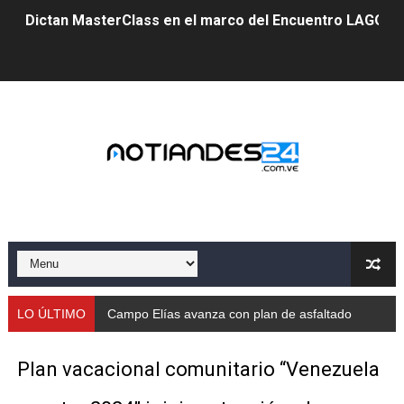
Dictan MasterClass en el marco del Encuentro LAGO Ve
Campo Elías avanza con plan de asfaltado
Encuentro estadal fortalece la coordinación de polític
Gobernador Arnaldo Sánchez apadrina a más de 993 nu
Venezuela instala su primer detector de astropartícula
Consolidan planificación técnica en el Complejo Educat
Mérida fortalece su reserva deportiva de cara a comp
Gobernación de Mérida instalará mesa de trabajo con 
LO ÚLTIMO
Campo Elías avanza con plan de asfaltado
Niños merideños potencian su talento en plan vacaciona
Plan vacacional comunitario “Venezuela
Fundecem ofrece taller de bordado en punto de cruz