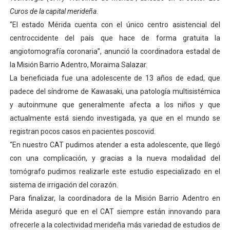
Curos de la capital merideña.
Venezuela Renace 2026 lleva sonrisas y prevención a 
“El estado Mérida cuenta con el único centro asistencial del
Mérida impulsa el mapa de conocimientos con Encuen
centroccidente del país que hace de forma gratuita la
angiotomografía coronaria”, anunció la coordinadora estadal de
Complejo Educativo Talento Deportivo lanza Plan Agos
la Misión Barrio Adentro, Moraima Salazar.
La beneficiada fue una adolescente de 13 años de edad, que
Arnaldo Sánchez reinaugura Parque Recreacional Tilingo
padece del síndrome de Kawasaki, una patología multisistémica
y autoinmune que generalmente afecta a los niños y que
Corposalud inició talleres para aspirantes al curso de
actualmente está siendo investigada, ya que en el mundo se
registran pocos casos en pacientes poscovid.
“En nuestro CAT pudimos atender a esta adolescente, que llegó
con una complicación, y gracias a la nueva modalidad del
tomógrafo pudimos realizarle este estudio especializado en el
sistema de irrigación del corazón.
Para finalizar, la coordinadora de la Misión Barrio Adentro en
Mérida aseguró que en el CAT siempre están innovando para
ofrecerle a la colectividad merideña más variedad de estudios de