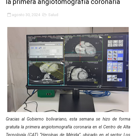
la primera angiotomografía coronaria
Inicia el Plan Cultura Vacacional 2026 en el estado Méri
agosto 30, 2024
Salud
Ibime inició tradicional plan vacacional Aventuras en V
Merideños disfrutarán del Plan Agosto Escuelas Abier
Recreación y formación fortalecen la integración comu
Club "Rápidos de Zea" brilló en el Primer Festival de 
84 estudiantes celebraron su graduación en el Complejo
Cmdnna lleva esperanza y atención a casas de abrigo 
Comunas de Obispo Ramos de Lora avanzan hacia el em
Arrancó Plan Vacacional Comunitario Venezuela Renac
Gracias al Gobierno bolivariano, esta semana se hizo de forma
gratuita la primera angiotomografía coronaria en el Centro de Alta
Plan Vacacional Venezuela Renace 2026 arrancó con ale
Tecnología (CAT) “Heroínas de Mérida”, ubicado en el sector Los