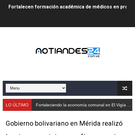
Fortalecen formación académica de médicos en proces
Fortaleciendo la economía comunal en El Vigía con mi
Campo Elías consolida plan de bacheo en el sector La 
Fundecem inició con éxito el taller vacacional de origa
El Lactario del Iahula celebra la Semana Mundial de la 
Plan Vacacional "Venezuela Ríe 2026" brinda recreación 
Iniciación al yoga reúne a diversos clubes deportivos 
Mincomunas impulsa el autogobierno en Mérida con plan 
LO ÚLTIMO
Fortaleciendo la economía comunal en El Vigía con microcréditos a emprendedores y productores
‎Unión cívico militar rindió honores a la Bandera Nacion
Gobierno bolivariano en Mérida realizó
Gobernación de Mérida realizó jornada socialista en Ec