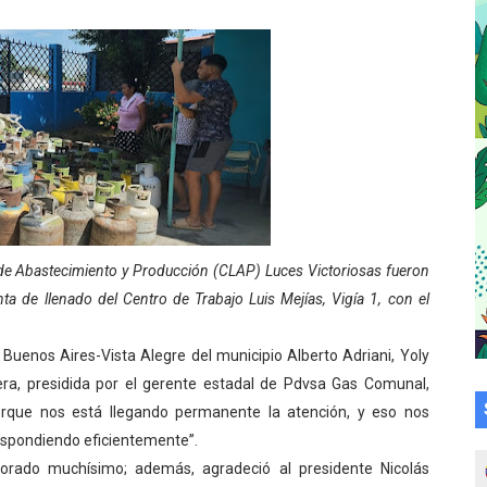
a en la transformación del hospital Sor Juana Inés
 sobre gaita de tambora con Fundecem
tra sus avances en visita del Consejo Legislativo
ción celebra Semana Internacional de la Lactancia Materna
alece el desarrollo productivo en Rangel
para aspirantes al curso de Emergencia Prehospitalaria
 de Abastecimiento y Producción (CLAP) Luces Victoriosas fueron
ta de llenado del Centro de Trabajo Luis Mejías, Vigía 1, con el
émica de médicos en proceso de ruralidad
r Buenos Aires-Vista Alegre del municipio Alberto Adriani, Yoly
 comunal en El Vigía con microcréditos a emprendedores y
era, presidida por el gerente estadal de Pdvsa Gas Comunal,
porque nos está llegando permanente la atención, y eso nos
 de bacheo en el sector La Montañita
spondiendo eficientemente”.
l taller vacacional de origami
orado muchísimo; además, agradeció al presidente Nicolás