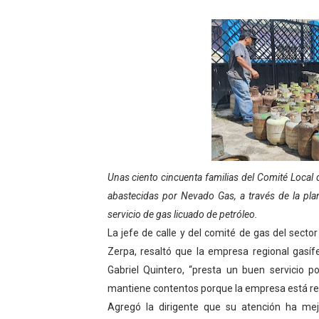
Gobierno bolivariano avanz
Niños merideños aprenden
Hospital universitario mues
Instituto Nacional de Nutri
Gobernación de Mérida fort
Corposalud inició talleres 
Unas ciento cincuenta familias del Comité Local
abastecidas por Nevado Gas, a través de la plan
Fortalecen formación acad
servicio de gas licuado de petróleo.
La jefe de calle y del comité de gas del secto
Fortaleciendo la economía
Zerpa, resaltó que la empresa regional gasíf
Gabriel Quintero, “presta un buen servicio 
Campo Elías consolida plan
mantiene contentos porque la empresa está re
Fundecem inició con éxito e
Agregó la dirigente que su atención ha mej