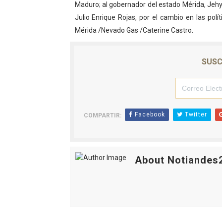
Maduro; al gobernador del estado Mérida, Jehy
El Lactario del Iahula cele
Julio Enrique Rojas, por el cambio en las pol
Mérida /Nevado Gas /Caterine Castro.
Plan Vacacional "Venezuela 
Iniciación al yoga reúne a
SUSC
Mincomunas impulsa el auto
Expertos inspeccionan espa
Facebook
Twitter
COMPARTIR:
About Notiandes