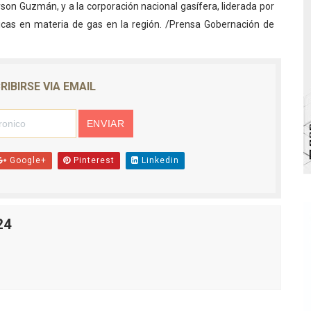
son Guzmán, y a la corporación nacional gasífera, liderada por
bra la Semana Mundial de la Lactancia Materna
íticas en materia de gas en la región. /Prensa Gobernación de
Ríe 2026" brinda recreación y cultura a niños del municipio
 diversos clubes deportivos de Zea en una enriquecedora jo
RIBIRSE VIA EMAIL
gobierno en Mérida con plan de actualización y atención ter
cios del OAN para la instalación del detector Cherenkov d
Google+
Pinterest
Linkedin
24