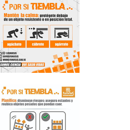
 Libertador
rnada vacacional
ritorial
e agua