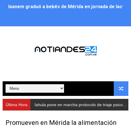
Iaanem graduó a bebés de Mérida en jornada de lactan
Iahula pone en marcha protocolo de triaje psicosocial 
Arranca en Rivas Dávila el Plan de Renovación de Voce
Alcalde Nelson Álvarez llevó jornada recreativa a la pa
CorpoMérida continúa con ciclos de formación
Fundacite culmina primera etapa de su Plan Vacacional
Nevado Gas optimiza servicio residencial en la Urbani
Balance semestral impulsa inclusión y atención a pers
Última Hora
Iahula pone en marcha protocolo de triaje psicosocial para atender a rescatistas
Plan Vacacional Comunitario “Ríe 2026” recorre las pa
Promueven en Mérida la alimentación
Alcaldía del Municipio Libertador realizó una jornada s