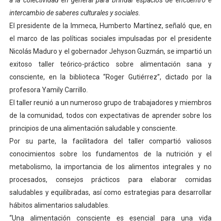
a la colectividad en general para brindar espacios de encuentro e
Dictan MasterClass en el marco del Encuentro LAGO Ve
intercambio de saberes culturales y sociales.
El presidente de la Immeca, Humberto Martínez, señaló que, en
Campo Elías avanza con plan de asfaltado
el marco de las políticas sociales impulsadas por el presidente
Nicolás Maduro y el gobernador Jehyson Guzmán, se impartió un
Encuentro estadal fortalece la coordinación de polític
exitoso taller teórico-práctico sobre alimentación sana y
consciente, en la biblioteca “Roger Gutiérrez”, dictado por la
Gobernador Arnaldo Sánchez apadrina a más de 993 nu
profesora Yamily Carrillo.
Plan Quirúrgico Regional llega a Pueblo Llano con la ac
El taller reunió a un numeroso grupo de trabajadores y miembros
de la comunidad, todos con expectativas de aprender sobre los
Iaanem graduó a bebés de Mérida en jornada de lactan
principios de una alimentación saludable y consciente.
Por su parte, la facilitadora del taller compartió valiosos
conocimientos sobre los fundamentos de la nutrición y el
metabolismo, la importancia de los alimentos integrales y no
procesados, consejos prácticos para elaborar comidas
saludables y equilibradas, así como estrategias para desarrollar
hábitos alimentarios saludables.
“Una alimentación consciente es esencial para una vida