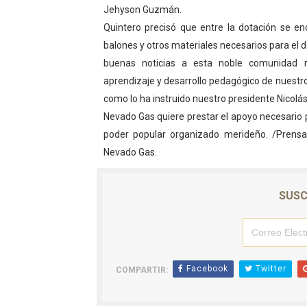
Jehyson Guzmán.
Dictan MasterClass en el 
Quintero precisó que entre la dotación se 
balones y otros materiales necesarios para el 
Campo Elías avanza con pla
buenas noticias a esta noble comunidad r
Encuentro estadal fortalece
aprendizaje y desarrollo pedagógico de nuestro
como lo ha instruido nuestro presidente Nicolá
Gobernador Arnaldo Sánche
Nevado Gas quiere prestar el apoyo necesario 
poder popular organizado merideño. /Prensa
Plan Quirúrgico Regional ll
Nevado Gas.
SUSC
Facebook
Twitter
COMPARTIR: