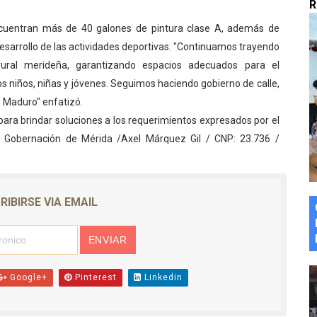
R
marco del Encuentro LAGO Venezuela, edición Mérida
encuentran más de 40 galones de pintura clase A, además de
desarrollo de las actividades deportivas. "Continuamos trayendo
n de asfaltado
ural merideña, garantizando espacios adecuados para el
 la coordinación de políticas sociales en Mérida
s niños, niñas y jóvenes. Seguimos haciendo gobierno de calle,
s Maduro" enfatizó.
z apadrina a más de 993 nuevos bachilleres de Mérida
para brindar soluciones a los requerimientos expresados por el
 Gobernación de Mérida /Axel Márquez Gil / CNP: 23.736 /
ega a Pueblo Llano con la activación de dos quirófanos
RIBIRSE VIA EMAIL
Google+
Pinterest
Linkedin