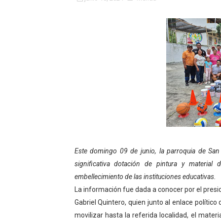
Fundacite Mérida dicta tall
INN-Mérida celebró el Lacto
Impulsan plan estratégico 
Mérida impulsa desarrollo 
Fomficc consolida alianzas
Niños de Estudiantes de M
Corposalud y Secretaría Soc
Este domingo 09 de junio, la parroquia de San
significativa dotación de pintura y material
Inicia el plan vacacional V
embellecimiento de las instituciones educativas.
Entregan planta eléctrica pa
La información fue dada a conocer por el pres
Gabriel Quintero, quien junto al enlace polític
Expertos inspeccionan espa
movilizar hasta la referida localidad, el mater