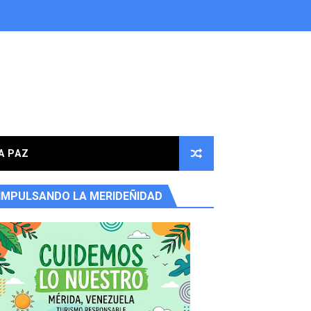
A PAZ
IMPULSANDO LA MERIDEÑIDAD
ores en la parroquia Osuna Rodríguez