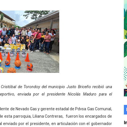
er gratuito de electrónica básica para jóvenes
 grado para promover el inicio de una vida saludable
de seguridad ciudadana 2027-2029 en los 23 municipios
económico con taller de marcas y patentes
 e impulsa la economía comunal en Mérida
érida sembraron 110 árboles en su sede
ial fortalecen la atención en los municipios
 Cristóbal de Torondoy del municipio Justo Briceño recibió una
 deportivo, enviada por el presidente Nicolás Maduro para el
enezuela Renace en el sector El Alcázar
ra fortalecer la atención sanitaria en Ejido
idente de Nevado Gas y gerente estadal de Pdvsa Gas Comunal,
o de esta parroquia, Liliana Contreras, fueron los encargados de
cios del OAN para la instalación del detector Cherenkov d
I
ial enviado por el presidente, en articulación con el gobernador