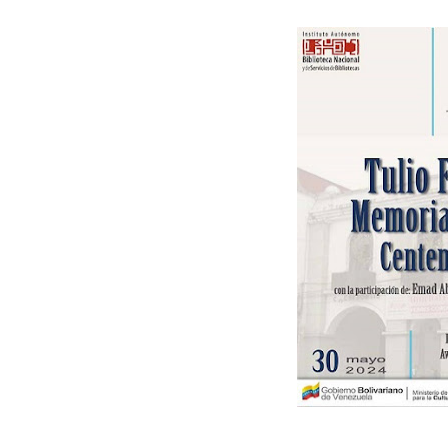
Inicia el Plan Cultura Vaca
Ibime inició tradicional pl
Merideños disfrutarán del 
Recreación y formación for
Club "Rápidos de Zea" brill
84 estudiantes celebraron 
Cmdnna lleva esperanza y a
Comunas de Obispo Ramos d
Arrancó Plan Vacacional C
Plan Vacacional Venezuela 