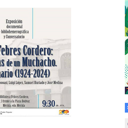
cional 2026 en el estado Mérida
an vacacional Aventuras en Vacaciones
Plan Agosto Escuelas Abiertas 2026
talecen la integración comunitaria en Campo Elías
ó en el Primer Festival de Atletismo en homenaje a Giovann
su graduación en el Complejo Educativo Aristóbulo Istúriz
tención a casas de abrigo en Mérida
e Lora avanzan hacia el empoderamiento y la autogestió
omunitario Venezuela Renace 2026 en la Don Perucho
Renace 2026 arrancó con alegría en Lagunillas