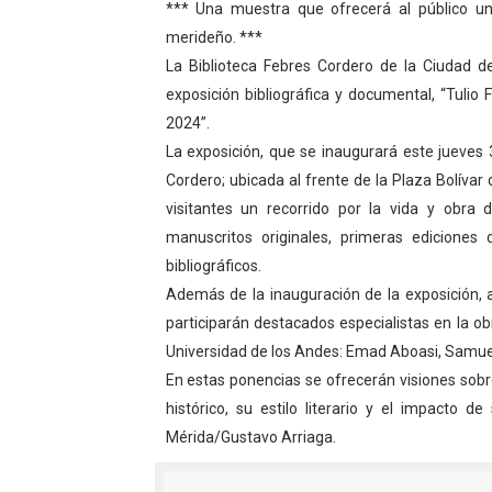
*** Una muestra que ofrecerá al público un
Venezuela Renace 2026 lle
merideño. ***
La Biblioteca Febres Cordero de la Ciudad de
Mérida impulsa el mapa d
exposición bibliográfica y documental, “Tul
2024”.
Complejo Educativo Talento
La exposición, que se inaugurará este jueves 
Arnaldo Sánchez reinaugura
Cordero; ubicada al frente de la Plaza Bolívar d
visitantes un recorrido por la vida y obra 
Corposalud inició talleres 
manuscritos originales, primeras ediciones 
bibliográficos.
Además de la inauguración de la exposición, a
participarán destacados especialistas en la ob
Universidad de los Andes: Emad Aboasi, Samuel 
En estas ponencias se ofrecerán visiones sobr
histórico, su estilo literario y el impacto 
Mérida/Gustavo Arriaga.