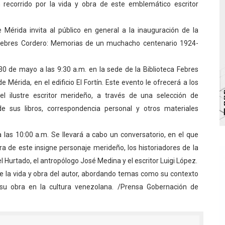
 recorrido por la vida y obra de este emblemático escritor
va sonrisas y prevención a Torondoy
 Mérida invita al público en general a la inauguración de la
e conocimientos con Encuentro de Formadores Comunales 
io Febres Cordero: Memorias de un muchacho centenario 1924-
 Deportivo lanza Plan Agosto Escuelas Abiertas 2026
30 de mayo a las 9:30 a.m. en la sede de la Biblioteca Febres
 Parque Recreacional Tilingo del Niño y la Niña Azulitense
e Mérida, en el edificio El Fortín. Este evento le ofrecerá a los
del ilustre escritor merideño, a través de una selección de
para aspirantes al curso de Emergencia Prehospitalaria
de sus libros, correspondencia personal y otros materiales
 las 10:00 a.m. Se llevará a cabo un conversatorio, en el que
ra de este insigne personaje merideño, los historiadores de la
Hurtado, el antropólogo José Medina y el escritor Luigi López.
e la vida y obra del autor, abordando temas como su contexto
de su obra en la cultura venezolana. /Prensa Gobernación de