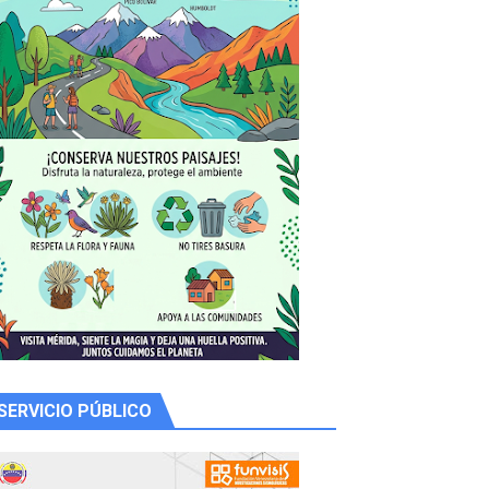
y Valero
n
SERVICIO PÚBLICO