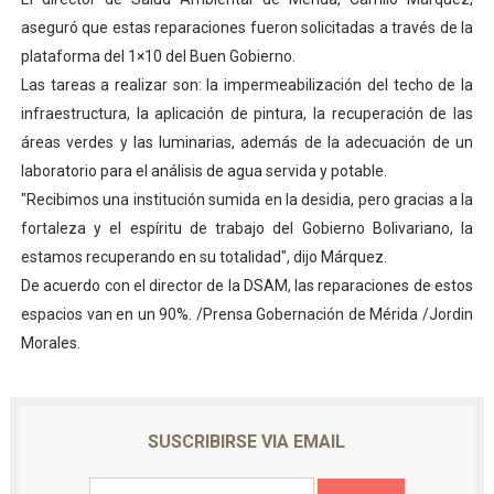
El Lactario del Iahula celebra la Semana Mundial de la 
aseguró que estas reparaciones fueron solicitadas a través de la
plataforma del 1×10 del Buen Gobierno.
Plan Vacacional "Venezuela Ríe 2026" brinda recreación 
Las tareas a realizar son: la impermeabilización del techo de la
infraestructura, la aplicación de pintura, la recuperación de las
Iniciación al yoga reúne a diversos clubes deportivos 
áreas verdes y las luminarias, además de la adecuación de un
laboratorio para el análisis de agua servida y potable.
Mincomunas impulsa el autogobierno en Mérida con plan 
"Recibimos una institución sumida en la desidia, pero gracias a la
Expertos inspeccionan espacios del OAN para la instal
fortaleza y el espíritu de trabajo del Gobierno Bolivariano, la
estamos recuperando en su totalidad", dijo Márquez.
De acuerdo con el director de la DSAM, las reparaciones de estos
espacios van en un 90%. /Prensa Gobernación de Mérida /Jordin
Morales.
SUSCRIBIRSE VIA EMAIL