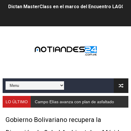
Dictan MasterClass en el marco del Encuentro LAGO Ve
Campo Elías avanza con plan de asfaltado
Encuentro estadal fortalece la coordinación de polític
Gobernador Arnaldo Sánchez apadrina a más de 993 nu
Venezuela instala su primer detector de astropartícula
Consolidan planificación técnica en el Complejo Educat
Mérida fortalece su reserva deportiva de cara a comp
Gobernación de Mérida instalará mesa de trabajo con 
LO ÚLTIMO
Campo Elías avanza con plan de asfaltado
Niños merideños potencian su talento en plan vacaciona
Gobierno Bolivariano recupera la
Fundecem ofrece taller de bordado en punto de cruz