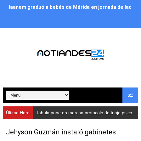
Iaanem graduó a bebés de Mérida en jornada de lactan
Iahula pone en marcha protocolo de triaje psicosocial 
Arranca en Rivas Dávila el Plan de Renovación de Voce
Alcalde Nelson Álvarez llevó jornada recreativa a la pa
CorpoMérida continúa con ciclos de formación
Fundacite culmina primera etapa de su Plan Vacacional
Nevado Gas optimiza servicio residencial en la Urbani
Balance semestral impulsa inclusión y atención a pers
Última Hora
Iahula pone en marcha protocolo de triaje psicosocial para atender a rescatistas
Plan Vacacional Comunitario “Ríe 2026” recorre las pa
Jehyson Guzmán instaló gabinetes
Alcaldía del Municipio Libertador realizó una jornada s