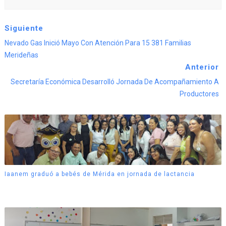
Siguiente
Nevado Gas Inició Mayo Con Atención Para 15 381 Familias
Merideñas
Anterior
Secretaría Económica Desarrolló Jornada De Acompañamiento A
Productores
Iaanem graduó a bebés de Mérida en jornada de lactancia