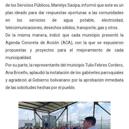
de los Servicios Públicos, Marielys Sacipa, informó que este es un
Dictan MasterClass en el marco del Encuentro LAGO Ve
plan ideado para dar respuestas oportunas a las comunidades
Campo Elías avanza con plan de asfaltado
en los servicios de agua potable, electricidad,
telecomunicaciones, desechos sólidos, transporte, gas y otros.
Encuentro estadal fortalece la coordinación de polític
De la misma manera, indicó que cada municipio presentó la
Agenda Concreta de Acción (ACA), con la que se expusieron
Gobernador Arnaldo Sánchez apadrina a más de 993 nu
propuestas y proyectos para el mejoramiento de cada
municipalidad.
Plan Quirúrgico Regional llega a Pueblo Llano con la ac
Por su parte, la representante del municipio Tulio Febres Cordero,
Ana Briceño, aplaudió la instalación de los gabinetes parroquiales
y agradeció al Gobierno bolivariano por la aprobación inmediata
de las solicitudes hechas por el pueblo.