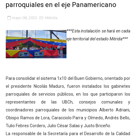
parroquiales en el eje Panamericano
Fundacite Mérida dicta taller gratuito de electrónica b
mayo 08, 2023
Mérida
INN-Mérida celebró el Lacto grado para promover el ini
***Esta instalación se hará en cada
Impulsan plan estratégico de seguridad ciudadana 2027
eje territorial del estado Mérida***
Mérida impulsa desarrollo económico con taller de ma
Fomficc consolida alianzas e impulsa la economía com
Niños de Estudiantes de Mérida sembraron 110 árboles
Para consolidar el sistema 1x10 del Buen Gobierno, orientado por
el presidente Nicolás Maduro, fueron instalados los gabinetes
Corposalud y Secretaría Social fortalecen la atención e
parroquiales de servicios públicos, en los que participaron los
representantes de las UBCh, consejos comunales y
Inicia el plan vacacional Venezuela Renace en el sector
coordinadores parroquiales de los municipios Alberto Adriani,
Entregan planta eléctrica para fortalecer la atención sa
Obispo Ramos de Lora, Caracciolo Parra y Olmedo, Andrés Bello,
Tulio Febres Cordero, Julio César Salas y Justo Briceño.
Expertos inspeccionan espacios del OAN para la instal
La responsable de la Secretaría para el Desarrollo de la Calidad